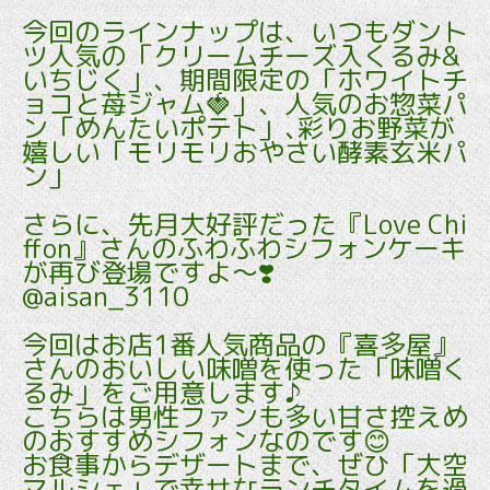
今回のラインナップは、いつもダント
ツ人気の「クリームチーズ入くるみ&
いちじく」、期間限定の「ホワイトチ
ョコと苺ジャム🍓」、人気のお惣菜パ
ン「めんたいポテト」､彩りお野菜が
嬉しい「モリモリおやさい酵素玄米パ
ン」
さらに、先月大好評だった『Love Chi
ffon』さんのふわふわシフォンケーキ
が再び登場ですよ～❣️
@aisan_3110
今回はお店1番人気商品の『喜多屋』
さんのおいしい味噌を使った「味噌く
るみ」をご用意します♪
こちらは男性ファンも多い甘さ控えめ
のおすすめシフォンなのです😊
お食事からデザートまで、ぜひ「大空
マルシェ」で幸せなランチタイムを過