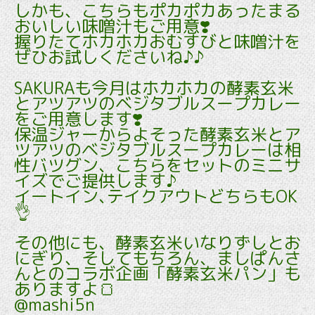
しかも、こちらもポカポカあったまる
おいしい味噌汁もご用意❣️
握りたてホカホカおむすびと味噌汁を
ぜひお試しくださいね♪♪
SAKURAも今月はホカホカの酵素玄米
とアツアツのベジタブルスープカレー
をご用意します❣️
保温ジャーからよそった酵素玄米とア
ツアツのベジタブルスープカレーは相
性バツグン、こちらをセットのミニサ
イズでご提供します♪
イートイン､テイクアウトどちらもOK
👌
その他にも、酵素玄米いなりずしとお
にぎり、そしてもちろん、ましぱんさ
んとのコラボ企画「酵素玄米パン」も
ありますよ🍞
@mashi5n