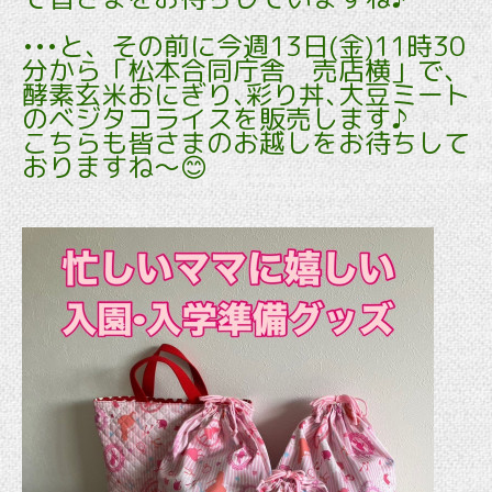
•••と、その前に今週13日(金)11時30
分から「松本合同庁舎 売店横」で､
酵素玄米おにぎり､彩り丼､大豆ミート
のベジタコライスを販売します♪
こちらも皆さまのお越しをお待ちして
おりますね～😊