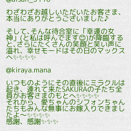
わざわざお越しいただいたお客さま､
本当にありがとうございました♪
そして､そんな待合室に「幸運の女
神」(と私は呼んでます😊)が降臨する
と､さらにたくさんの笑顔と笑い声に
溢れ、幸せモードはその日のマックス
へ✨✨✨✨
@kiraya.mana
いつものようにその直後にミラクルは
起き、連れて来たSAKURAの子たち全
員がお客さまのもとへ✨✨✨✨
それから、愛ちゃんのシフォンちゃん
たちもみんな無事にお嫁入りできまし
たよ～✨✨✨✨
感謝、感謝✨✨✨