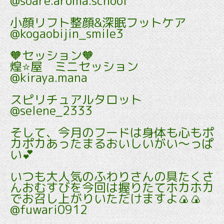
@soare.aroma.school
小顔リフト整顔&深眠フットケア
@kogaobijin_smile3
🧡セッション🧡
煌⭐️屋 ミニセッション
@kiraya.mana
スピリチュアルタロット
@selene_2333
そして、今月のフードは身体も心もポ
カポカあったまるおいしいがい～っぱ
い💕
いつも大人気のふわりさんの具たくさ
んおむすびを今回は握りたてホカホカ
でお召し上がりいただけますよ🍙🍙
@fuwari0912