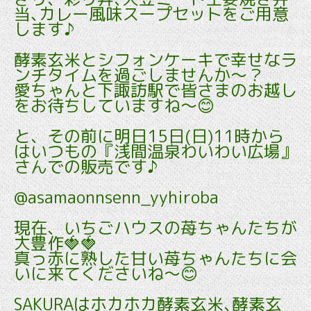
当､カレー風味スープセットをご用意
します♪
酵素玄米とシフォンケーキで幸せなラ
ンチタイムを過ごしませんか～？
愛ちゃんと下諏訪駅で皆さまのお越し
をお待ちしていますね～😊
と、その前に明日15日(日)11時から
はいつもの『浅間温泉わいわい広場』
さんでの販売です♪
@asamaonnsenn_yyhiroba
現在、いちごハウスの苺ちゃんたちが
大豊作🍓🍓
真っ赤に熟した甘い苺ちゃんたちに会
いに来てくださいね～😊
SAKURAはホカホカ酵素玄米､酵素玄