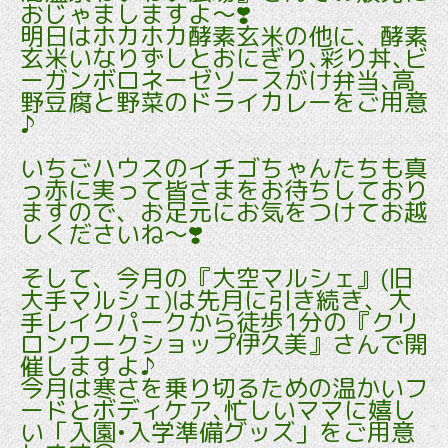
おじゃましますよ～❣️
明日はホカホカ酵素玄米の他に、酵素
玄米いなりずしとおにぎり､彩り丼､ビ
ーガンボロネーゼソースがけ弁当､高
野豆腐と野菜のドライカレーをご用意
♪
いちごハウスのイチゴちゃんたちも真
っ赤に実って皆さまをお待ちしており
ますので、お足元にお気をつけてお越
しくださいね～❣️
そして、今月の『大空マルシェ』(旧
大手マルシェ)は先月に引き続き、大
手レイクパークから徒歩1分の『クリ
ロンワークショップ伊久美』さんで開
催しますよ♪
今月は寒さを乗り切るための温かいフ
ードとボディケア､忙しいママに嬉し
い「入園•入学準備グッズ」をご用意