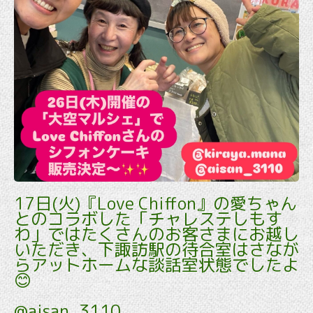
17日(火)『Love Chiffon』の愛ちゃん
とのコラボした「チャレステしもす
わ」ではたくさんのお客さまにお越し
いただき、下諏訪駅の待合室はさなが
らアットホームな談話室状態でしたよ
😊
@aisan_3110