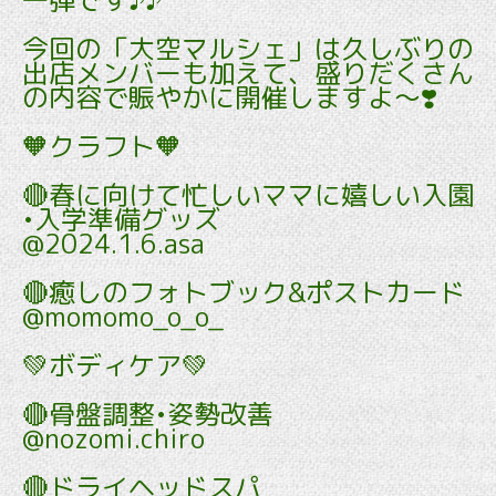
今回の「大空マルシェ」は久しぶりの
出店メンバーも加えて、盛りだくさん
の内容で賑やかに開催しますよ～❣️
🧡クラフト🧡
🔴春に向けて忙しいママに嬉しい入園
•入学準備グッズ
@2024.1.6.asa
🔴癒しのフォトブック&ポストカード
@momomo_o_o_
💚ボディケア💚
🔴骨盤調整•姿勢改善
@nozomi.chiro
🔴ドライヘッドスパ