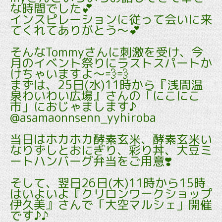
な時間でした💕
インスピレーションに従って会いに来
てくれてありがとう～💕
そんなTommyさんに刺激を受け、今
月のイベント祭りにラストスパートか
けちゃいますよ～💨💨
まずは、25日(水)11時から『浅間温
泉わいわい広場』さんの「にこにこ
市」におじゃまします♪
@asamaonnsenn_yyhiroba
当日はホカホカ酵素玄米、酵素玄米い
なりずしとおにぎり、彩り丼、大豆ミ
ートハンバーグ弁当をご用意❣️
そして、翌日26日(木)11時から15時
はいよいよ『クリロンワークショップ
伊久美』さんで「大空マルシェ」開催
です♪♪