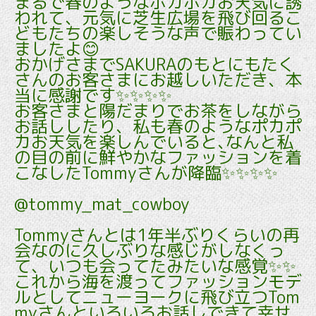
まるで春のようなポカポカお天気に誘
われて、元気に芝生広場を飛び回るこ
どもたちの楽しそうな声で賑わってい
ましたよ😊
おかげさまでSAKURAのもとにもたく
さんのお客さまにお越しいただき、本
当に感謝です✨✨✨✨
お客さまと陽だまりでお茶をしながら
お話ししたり、私も春のようなポカポ
カお天気を楽しんでいると､なんと私
の目の前に鮮やかなファッションを着
こなしたTommyさんが降臨✨✨✨✨
@tommy_mat_cowboy
Tommyさんとは1年半ぶりくらいの再
会なのに久しぶりな感じがしなくっ
て、いつも会ってたみたいな感覚✨✨
これから海を渡ってファッションモデ
ルとしてニューヨークに飛び立つTom
myさんといろいろお話しできて幸せ