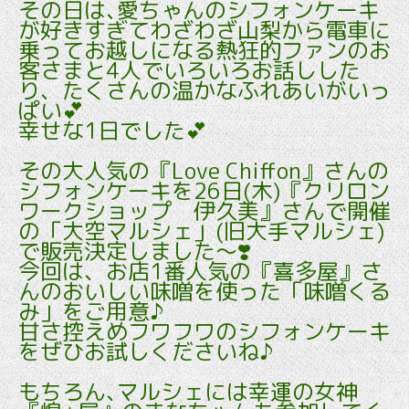
その日は､愛ちゃんのシフォンケーキ
が好きすぎてわざわざ山梨から電車に
乗ってお越しになる熱狂的ファンのお
客さまと4人でいろいろお話しした
り、たくさんの温かなふれあいがいっ
ぱい💕
幸せな1日でした💕
その大人気の『Love Chiffon』さんの
シフォンケーキを26日(木)『クリロン
ワークショップ 伊久美』さんで開催
の「大空マルシェ」(旧大手マルシェ)
で販売決定しました～❣️
今回は、お店1番人気の『喜多屋』さ
んのおいしい味噌を使った「味噌くる
み」をご用意♪
甘さ控えめフワフワのシフォンケーキ
をぜひお試しくださいね♪
もちろん､マルシェには幸運の女神