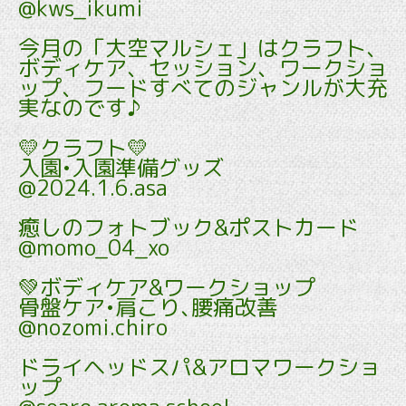
@kws_ikumi
今月の「大空マルシェ」はクラフト、
ボディケア、セッション、ワークショ
ップ、フードすべてのジャンルが大充
実なのです♪
💛クラフト💛
入園•入園準備グッズ
@2024.1.6.asa
癒しのフォトブック&ポストカード
@momo_04_xo
💚ボディケア&ワークショップ
骨盤ケア•肩こり､腰痛改善
@nozomi.chiro
ドライヘッドスパ&アロマワークショ
ップ