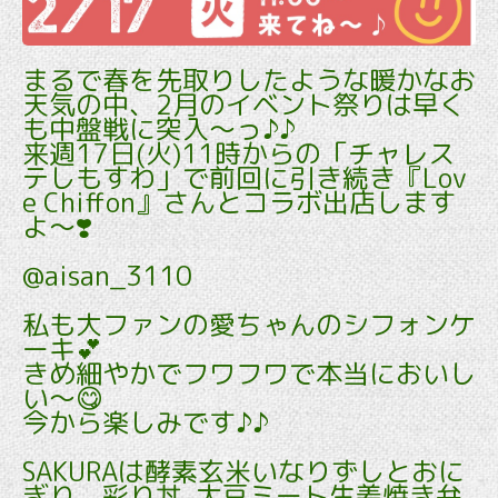
まるで春を先取りしたような暖かなお
天気の中、2月のイベント祭りは早く
も中盤戦に突入～っ♪♪
来週17日(火)11時からの「チャレス
テしもすわ」で前回に引き続き『Lov
e Chiffon』さんとコラボ出店します
よ～❣️
@aisan_3110
私も大ファンの愛ちゃんのシフォンケ
ーキ💕
きめ細やかでフワフワで本当においし
い～😋
今から楽しみです♪♪
SAKURAは酵素玄米いなりずしとおに
ぎり、彩り丼､大豆ミート生姜焼き弁