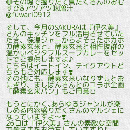
🔴その場で握りたて具たくさんのおむ
すび&アツアツ味噌汁
@fuwari0912
そして、今月のSAKURAは『伊久美』
さんのキッチンをフル活用させていた
だき、保温ジャーからよそったホカホ
カ酵素玄米と、酵素玄米と相性抜群の
温かいベジタブルスープカレーをセッ
トでご提供しますよ♪
こちらはイートイン、テイクアウトど
ちらもご対応します❣️
その他にも、酵素玄米いなりずしとお
にぎり、ましぱんさんとのコラボ企画
「酵素玄米パン」もご用意🍞
もうとにかく､あらゆるジャンルが楽
しめる内容盛りだくさんのマルシェに
なっていますよ～❣️
26日は『伊久美』さんの素敵な空間
で皆さまをお待ちしていますね♪