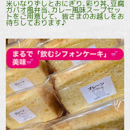
米いなりずしとおにぎり､彩り丼､豆腐
ガパオ風弁当､カレー風味スープセッ
トをご用意して、皆さまのお越しをお
待ちしております♪