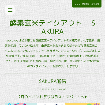
090-9665-2426
酵素玄米テイクアウト S
AKURA
｢SAKURA｣は松本市にある酵素玄米テイクアウトのお店です。化学肥料・農
薬を使用していない松本市中山産玄米を心を込めて炊きあげた酵素玄米の、
そのおこわのようなモチモチとした食感と、お口の中いっぱいに広がる甘み
が自慢です。毎週日曜日・第4水曜日11:00から「浅間温泉わいわい広場」
さん、月１回金曜日11:30からは「松本合同庁舎」売店横に出店中❣️お弁当
のカスタマイズ、ご相談お受けします😊
SAKURA通信
2026-02-23 20:03:00
2月のイベント祭りはラストスパートへ❣️