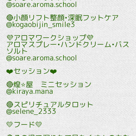
@soare.aroma.school
🔴小顔リフト整顔•深眠フットケア
@kogaobijin_smile3
💜アロマワークショップ💜
アロマスプレー•ハンドクリーム•バス
ソルト
@soare.aroma.school
❤️セッション❤️
🔴煌⭐️屋 ミニセッション
@kiraya.mana
🔴スピリチュアルタロット
@selene_2333
💛フード💛