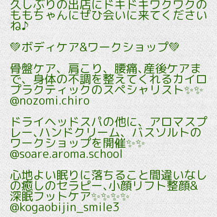
久しぶりの出店にドキドキワクワクの
ももちゃんにぜひ会いに来てください
ね♪
💚ボディケア&ワークショップ💚
骨盤ケア、肩こり、腰痛､産後ケアま
で、身体の不調を整えてくれるカイロ
プラクティックのスペシャリスト✨✨
@nozomi.chiro
ドライヘッドスパの他に、アロマスプ
レー､ハンドクリーム、バスソルトの
ワークショップを開催✨✨
@soare.aroma.school
心地よい眠りに落ちること間違いなし
の癒しのセラピー､小顔リフト整顔&
深眠フットケア✨✨✨✨
@kogaobijin_smile3