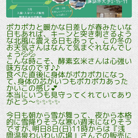
ポカポカと暖かな日差しが春みたいな
日もあれば、キーンと突き刺さるよう
な北風に震える日もあって、この冬の
お天気さんはなんて気まぐれなんでし
ょう💦💦
こんな時こそ、酵素玄米さんは心強い
味方なのです♪♪
食べた直後に身体がポカポカになっ
て､身体の芯がいつもポカポカあった
かいこの感じ💕
本当にいつも見守ってくれていてあり
がとう～✨✨✨✨
今日も朝から雪が舞って、夜から本格
的に雪降りそうな寒い週末になりそう
ですが､明日8日(日)11時からは『浅
間温泉わいわい広場』さんでの販売に