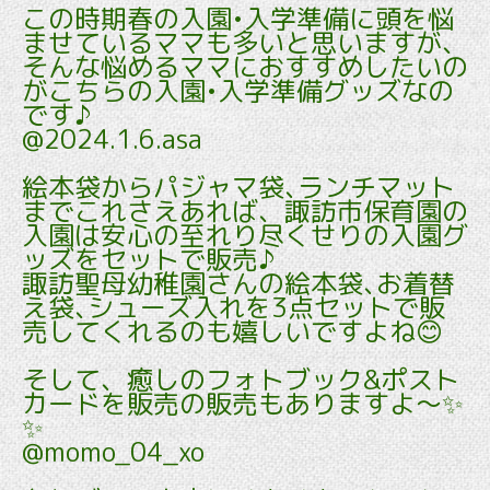
この時期春の入園•入学準備に頭を悩
ませているママも多いと思いますが、
そんな悩めるママにおすすめしたいの
がこちらの入園•入学準備グッズなの
です♪
@2024.1.6.asa
絵本袋からパジャマ袋､ランチマット
までこれさえあれば、諏訪市保育園の
入園は安心の至れり尽くせりの入園グ
ッズをセットで販売♪
諏訪聖母幼稚園さんの絵本袋､お着替
え袋､シューズ入れを3点セットで販
売してくれるのも嬉しいですよね😊
そして、癒しのフォトブック&ポスト
カードを販売の販売もありますよ～✨
✨
@momo_04_xo