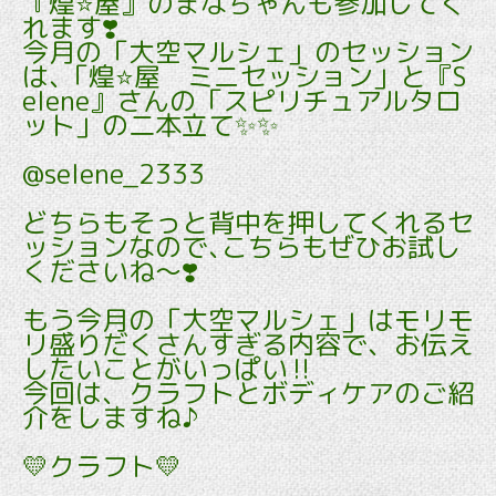
『煌⭐️屋』のまなちゃんも参加してく
れます❣️
今月の「大空マルシェ」のセッション
は､「煌⭐️屋 ミニセッション」と『S
elene』さんの「スピリチュアルタロ
ット」の二本立て✨✨
@selene_2333
どちらもそっと背中を押してくれるセ
ッションなので､こちらもぜひお試し
くださいね～❣️
もう今月の「大空マルシェ」はモリモ
リ盛りだくさんすぎる内容で、お伝え
したいことがいっぱい‼️
今回は、クラフトとボディケアのご紹
介をしますね♪
💛クラフト💛