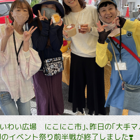
わいわい広場 にこにこ市｣､昨日の｢大手マ
のイベント祭り前半戦が終了しました❣️