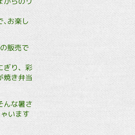
まからのリ
で､お楽し
での販売で
にぎり、彩
が焼き弁当
そんな暑さ
ちゃいます