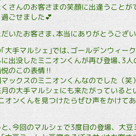
たくさんのお客さまの笑顔に出逢うことが
過ごせました💕
だいたお客さま､本当にありがとうござい
｢大手マルシェ｣では､ゴールデンウィー
んに出没したミニオンくんが再び登場､3人
悦のこの表情‼️
開マックスのミニオンくんなのでした（笑
来月の大手マルシェにも来たがっていると
ミニオンくんを見つけたらぜひ声をかけて
と､今回のマルシェで3度目の登場、大豆