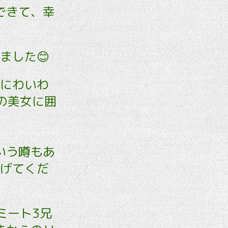
できて、幸
ました😊
クにわいわ
の美女に囲
）
いう噂もあ
あげてくだ
ミート3兄