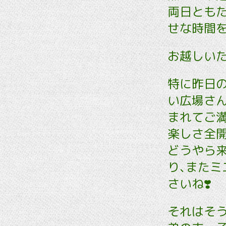
両日とも
せな時間を
お越しいた
特に昨日の
い広場さ
まれてご満
楽しさ全
どうやら
り､また
さいね❣️
それはそう