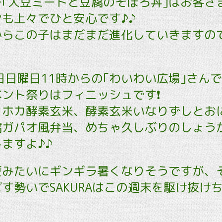
｢大豆ミートと豆腐のそぼろ丼｣はお客さ
も上々でひと安心です♪♪
からこの子はまだまだ進化していきますの
日日曜日11時からの｢わいわい広場｣さん
ント祭りはフィニッシュです❗️
カホカ酵素玄米、酵素玄米いなりずしとお
腐ガパオ風弁当、めちゃ久しぶりのしょう
ますよ♪♪
夏みたいにギンギラ暑くなりそうですが、
す勢いでSAKURAはこの週末を駆け抜け