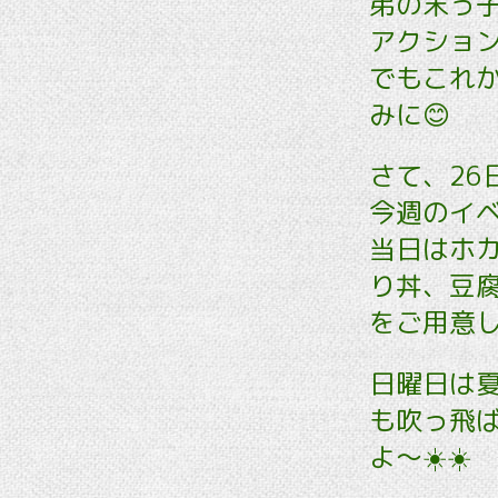
弟の末っ子
アクション
でもこれ
みに😊
さて、26
今週のイベ
当日はホ
り丼、豆
をご用意し
日曜日は
も吹っ飛ば
よ〜☀️☀️