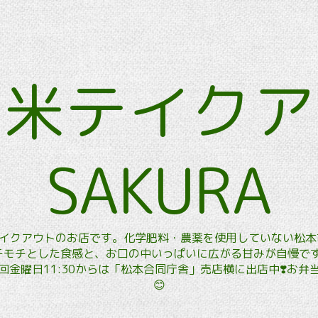
玄米テイク
SAKURA
玄米テイクアウトのお店です。化学肥料・農薬を使用していない松
モチとした食感と、お口の中いっぱいに広がる甘みが自慢です。
金曜日11:30からは「松本合同庁舎」売店横に出店中❣️お
😊