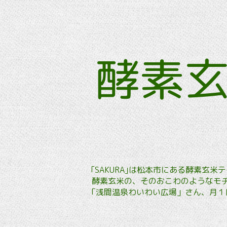
酵素
｢SAKURA｣は松本市にある酵素
酵素玄米の、そのおこわのようなモチ
「浅間温泉わいわい広場」さん、月１回