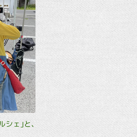
ルシェ｣と､