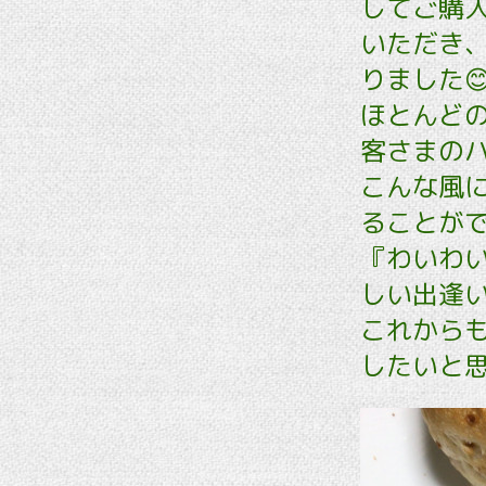
してご購
いただき
りました
ほとんど
客さまのハ
こんな風
ることがで
『わいわ
しい出逢
これから
したいと思