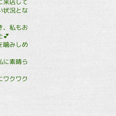
に来店して
い状況とな
き、私もお
💕
を噛みしめ
私に素晴ら
にワクワク