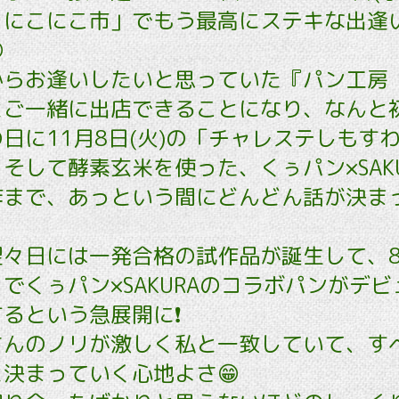
 にこにこ市」でもう最高にステキな出逢

らお逢いしたいと思っていた『パン工房 
とご一緒に出店できることになり、なんと
日に11月8日(火)の「チャレステしもす
そして酵素玄米を使った、くぅパン×SAK
作まで、あっという間にどんどん話が決ま
翌々日には一発合格の試作品が誕生して、
でくぅパン×SAKURAのコラボパンがデ
るという急展開に❗️
さんのノリが激しく私と一致していて、す
決まっていく心地よさ😁