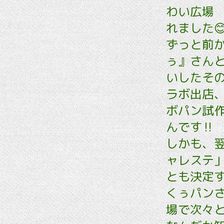
わい広場
れました
ずっと前か
ぅ』さん
いしたその
ラボ出店、
ボパン試
んです‼️
しかも
、
ャレステ」
とも決定す
くぅパン
場で次々と