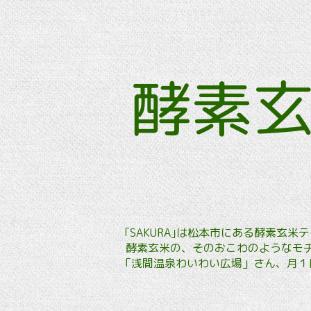
酵素
｢SAKURA｣は松本市にある酵素
酵素玄米の、そのおこわのようなモチ
「浅間温泉わいわい広場」さん、月１回