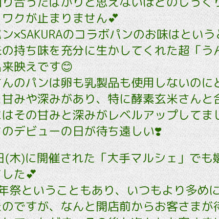
知り合ったばかりと思えないほどのしっく
ワクが止まりません💕
ン×SAKURAのコラボパンのお味はとい
米の持ち味を充分に生かしてくれた超「う
出来映えです😊
さんのパンは卵も乳製品も使用しないのに
と甘みや深みがあり、特に酵素玄米さんと
はその甘みと深みがレベルアップしてまし
のデビューの日が待ち遠しい❣️
日(木)に開催された「大手マルシェ」でも
した💕
周年祭ということもあり、いつもより多め
たのですが、なんと開店前からお客さまが