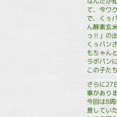
なんだか
て、今ワク
で、くぅパ
ん酵素玄
っ‼️」の
くぅパン
もちゃん
ラボパンに
この子たち
さらに27
事がありま
今回は8
意してい