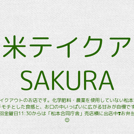
玄米テイク
SAKURA
玄米テイクアウトのお店です。化学肥料・農薬を使用していない松
モチとした食感と、お口の中いっぱいに広がる甘みが自慢です。
金曜日11:30からは「松本合同庁舎」売店横に出店中❣️お
😊