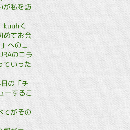
いが私を訪
kuuhく
初めてお会
わ」へのコ
URAのコラ
っていった
8日の「チ
ビューするこ
べてがその