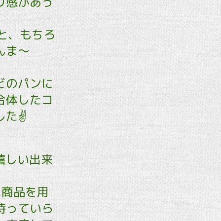
り感があっ
うと、もちろ
んま〜
どのパンに
合体したコ
た✌️
嬉しい出来
に商品を用
待っていら