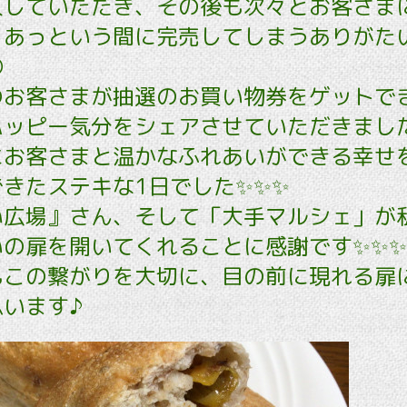
入していただき、その後も次々とお客さま
、あっという間に完売してしまうありがた

のお客さまが抽選のお買い物券をゲットで
ッピー気分をシェアさせていただきました
にお客さまと温かなふれあいができる幸せ
きたステキな1日でした✨✨✨
い広場』さん、そして「大手マルシェ」が
いの扉を開いてくれることに感謝です✨✨✨
もこの繋がりを大切に、目の前に現れる扉
います♪