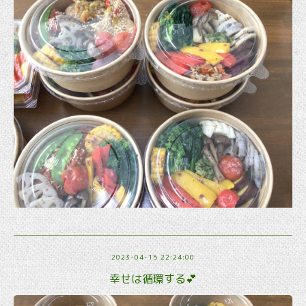
2023-04-15 22:24:00
幸せは循環する💕