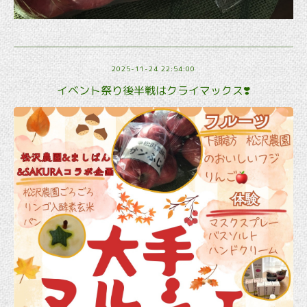
2025-11-24 22:54:00
イベント祭り後半戦はクライマックス❣️