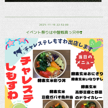
2025-11-16 22:32:00
イベント祭りは中盤戦真っ只中❣️