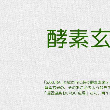
酵素
｢SAKURA｣は松本市にある酵素
酵素玄米の、そのおこわのようなモチ
「浅間温泉わいわい広場」さん、月１回