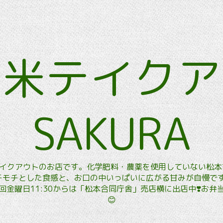
玄米テイク
SAKURA
玄米テイクアウトのお店です。化学肥料・農薬を使用していない松
モチとした食感と、お口の中いっぱいに広がる甘みが自慢です。
金曜日11:30からは「松本合同庁舎」売店横に出店中❣️お
😊