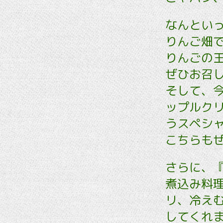
なんとい
りんご畑で
りんごの
ぜひお召
そして、
ップルク
うスペシャ
こちらも
さらに、『
煮込み料
リ、冷えむ
してくれま