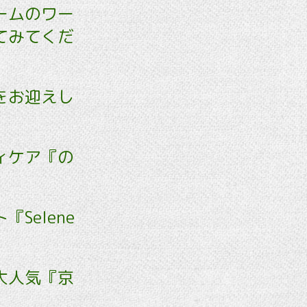
ームのワー
てみてくだ
をお迎えし
ィケア『の
Selene
大人気『京