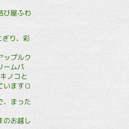
結び屋ふわ
にぎり、彩
アップルク
リームパ
「キノコと
います🍞
で、まった
まのお越し