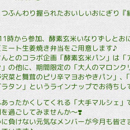
とつふんわり握られたおいしいおにぎり『
Aは11時から参加、酵素玄米いなりずしとお
豆ミート生姜焼き弁当をご用意します♪
さんとのコラボ企画「酵素玄米パン」は「
ン」の他に、期間限定の「大人のマロンク
野沢菜と舞茸のピリ辛マヨおやきパン」､
ラタン」というラインナップでお待ちして
もあったかくしてくれる「大手マルシェ」
を過ごしてみませんか～❣️
かに負けない元気なメンバーが今月も皆さ