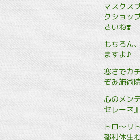
マスクス
クショッ
さいね❣️
もちろん
ますよ♪
寒さでカ
ぞみ施術
心のメンテ
セレーネ
トロ～リ
都利休生