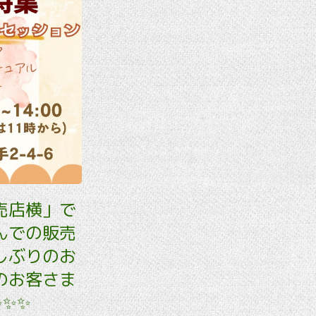
売店横」で
んでの販売
しぶりのお
のお客さま
✨✨