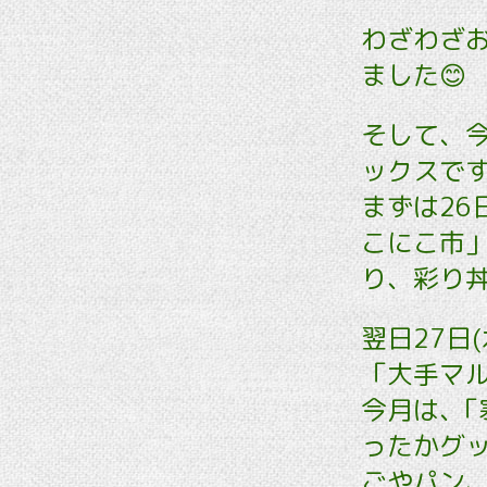
わざわざ
ました😊
そして、
ックスです❣
まずは26
こにこ市
り、彩り
翌日27日
「大手マ
今月は､
ったかグ
ごやパン、