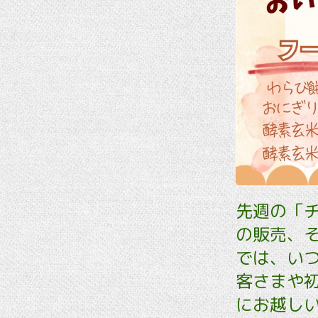
先週の「
の販売、
では、い
客さまや
にお越し