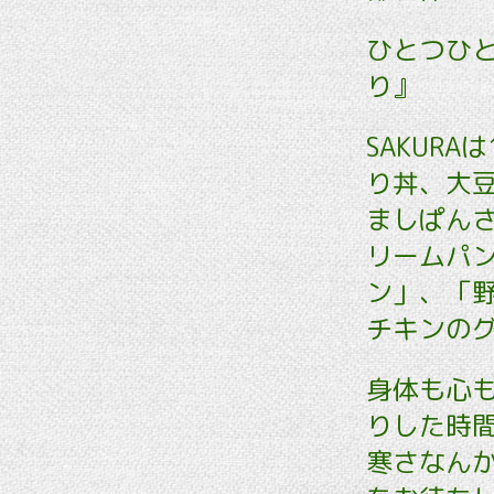
ひとつひ
り』
SAKUR
り丼、大
ましぱん
リームパ
ン」、「
チキンのグ
身体も心
りした時間
寒さなん