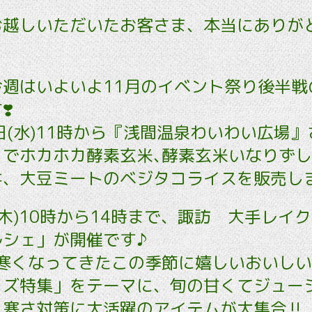
お越しいただいたお客さま、本当にありが
今週はいよいよ11月のイベント祭り後半戦
️
日(水)11時から『浅間温泉わいわい広場
」でホカホカ酵素玄米､酵素玄米いなりず
丼、大豆ミートのベジタコライスを販売し
(木)10時から14時まで、諏訪 大手レイ
ルシェ」が開催です♪
「寒くなってきたこの季節に嬉しいおいしい
ッズ特集」をテーマに、旬の甘くてジュー
寒さ対策に大活躍のアイテムが大集合‼️