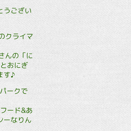
とうござい
のクライマ
』さんの「に
しとおにぎ
ます♪
クパークで
フード&あ
シーなりん