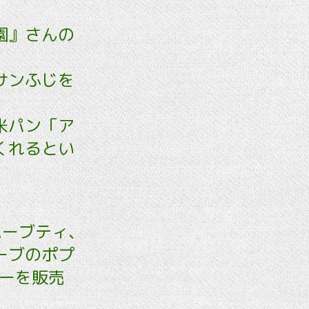
園』さんの
サンふじを
米パン「ア
くれるとい
ハーブティ､
ーブのポプ
ナーを販売