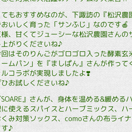
ってもおすすめなのが、下諏訪の『松沢農
おいしく育った「サンふじ」なのです🍎
王様、甘くてジューシーな松沢農園さんの
し上がりくださいね♪
今回はそのりんごがゴロゴロ入った酵素玄
リームパン」を『ましぱん』さんが作って
ルコラボが実現しましたよ❣️
ぜひお試しくださいね♪
SOARE』さんが、身体を温める&緩める
理に使えるスパイスとハーブミックス、ハ
くみ対策ソックス、comoさんの布ライ
す♪