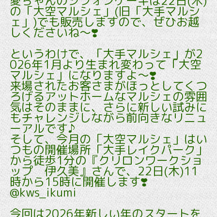
愛ちゃんのシフォンケーキは22日(木)
の「大空マルシェ」(旧「大手マルシ
ェ」)でも販売しますので、ぜひお越
しくださいね～❣️
というわけで、「大手マルシェ」が2
026年1月より生まれ変わって「大空
マルシェ」になりますよ～❣️
来場されたお客さまがほっとしてくつ
ろげるアットホームなマルシェの雰囲
気はそのままに、さらに新しい試みに
もチャレンジしながら前向きなリニュ
ーアルです♪
そして、今月の「大空マルシェ」はい
つもの開催場所「大手レイクパーク」
から徒歩1分の『クリロンワークショ
ップ 伊久美』さんで、22日(木)11
時から15時に開催します❣️
@kws_ikumi
今回は2026年新しい年のスタートを