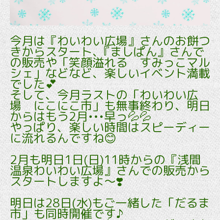
今月は『わいわい広場』さんのお餅つ
きからスタート､『ましぱん』さんで
の販売や「笑顔溢れる すみっこマル
シェ」などなど、楽しいイベント満載
でした💕
そして、今月ラストの「わいわい広
場 にこにこ市」も無事終わり、明日
からはもう2月•••早っ💦💦
やっぱり、楽しい時間はスピーディー
に流れるんですね😊
2月も明日1日(日)11時からの『浅間
温泉わいわい広場』さんでの販売から
スタートしますよ～❣️
明日は28日(水)もご一緒した「だるま
市」も同時開催です♪