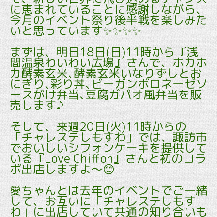
に恵まれていることに感謝しながら、
今月のイベント祭り後半戦を楽しみた
いと思っています✨✨✨✨
まずは、明日18日(日)11時から『浅
間温泉わいわい広場』さんで、ホカホ
カ酵素玄米､酵素玄米いなりずしとお
にぎり､彩り丼､ビーガンボロネーゼソ
ースがけ弁当､豆腐ガパオ風弁当を販
売します♪
そして、来週20日(火)11時からの
「チャレステしもすわ」では、諏訪市
でおいしいシフォンケーキを提供して
いる『Love Chiffon』さんと初のコラ
ボ出店しますよ～😊
愛ちゃんとは去年のイベントでご一緒
して、お互いに「チャレステしもす
わ」に出店していて共通の知り合いも