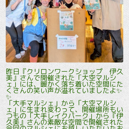
昨日『クリロンワークショップ 伊久
美』さんで開催された「大空マルシ
ェ」には、暖かく落ち着いた空間にた
くさんの笑い声が溢れていましたよ✨
✨
「大手マルシェ」から「大空マルシ
ェ」に生まれ変わって、開催場所もい
つもの「大手レイクパーク」から『伊
久美』さんの素敵な空間で開催された
今回のマルシェにお越しいただいたお