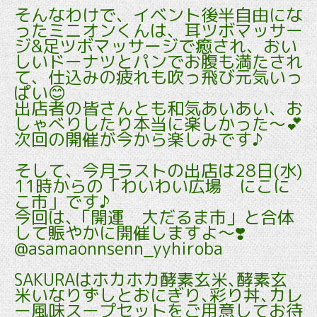
そんなわけで、イベント後半自由にな
ったミニオンくんは、耳ツボマッサー
ジ&足ツボマッサージで癒され、おい
しいドーナツとパンでお腹も満たされ
て、仕込みの疲れも吹っ飛び元気いっ
ぱい😊
出店者の皆さんとも和気あいあい、お
しゃべりしたり本当に楽しかった～💕
次回の開催が今から楽しみです♪
そして、今月ラストの出店は28日(水)
11時からの「わいわい広場 にこに
こ市」です♪
今回は､「開運 大だるま市」と合体
して賑やかに開催しますよ～❣️
@asamaonnsenn_yyhiroba
SAKURAはホカホカ酵素玄米､酵素玄
米いなりずしとおにぎり､彩り丼､カレ
ー風味スープセットをご用意してお待