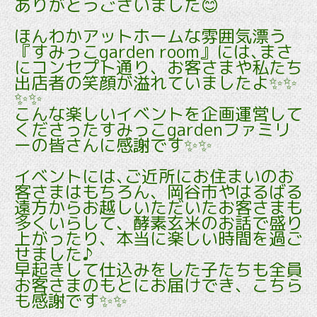
ありがとうございました😊
ほんわかアットホームな雰囲気漂う
『すみっこgarden room』には､まさ
にコンセプト通り、お客さまや私たち
出店者の笑顔が溢れていましたよ✨✨
✨✨
こんな楽しいイベントを企画運営して
くださったすみっこgardenファミリ
ーの皆さんに感謝です✨✨
イベントには､ご近所にお住まいのお
客さまはもちろん、岡谷市やはるばる
遠方からお越しいただいたお客さまも
多くいらして、酵素玄米のお話で盛り
上がったり、本当に楽しい時間を過ご
せました♪
早起きして仕込みをした子たちも全員
お客さまのもとにお届けでき、こちら
も感謝です✨✨