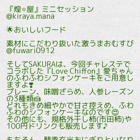
『煌⭐️屋』ミニセッション
@kiraya.mana
🌟おいしいフード
素材にこだわり抜いた激うまおむすび
@fuwari0912
そしてSAKURAは、今回チャレステで
コラボした『Love Chiffon』愛ちゃん
のふわふわシフォンケーキをご用意し
ますよ❣️
プレーン、味噌ざらめ、人参レーズン
の3種類🍰
どれもきめ細やかで甘さ控えめ、ふわ
ふわのシフォンケーキなのです😍
その他にも、規格外干し柿(市田柿)や
100円ドリンクも販売します♪
もちろん、酵素玄米おにぎりといなり