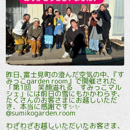
昨日､富士見町の澄んだ空気の中､『す
みっこgarden room』で開催された
「第1回 笑顔溢れる すみっこマル
シェ」には前日の雪にもかかわらず、
たくさんのお客さまにお越しいただ
き、本当に感謝です✨✨
@sumikogarden.room
わざわざお越しいただいたお客さま、