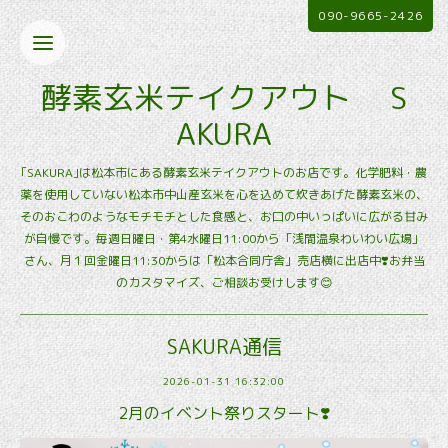
090-9665-2426
酵素玄米テイクアウト S
AKURA
｢SAKURA｣は松本市にある酵素玄米テイクアウトのお店です。化学肥料・農
薬を使用していない松本市中山産玄米を心を込めて炊きあげた酵素玄米の、
そのおこわのようなモチモチとした食感と、お口の中いっぱいに広がる甘み
が自慢です。毎週日曜日・第4水曜日11:00から「浅間温泉わいわい広場」
さん、月１回金曜日11:30からは「松本合同庁舎」売店横に出店中❣️お弁当
のカスタマイズ、ご相談お受けします😊
SAKURA通信
2026-01-31 16:32:00
2月のイベント祭りスタート❣️