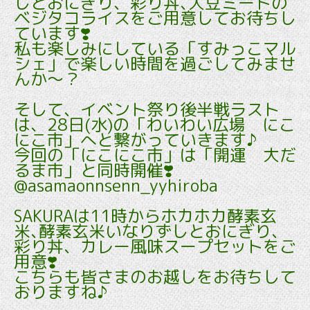
しとおにぎり、彩り丼､大豆ミートの
ベジタコライスをご用意してお待ちし
ています❣️
私も楽しみにしている「すみっこマル
シェ」で楽しい時間を過ごしてみませ
んか～？
そして、イベント祭り後半戦ラスト
は、28日(水)の「わいわい広場 にこ
にこ市」へと繋がっていきます♪
今回の「にこにこ市」は「開運 大だ
るま市」と同時開催❣️
@asamaonnsenn_yyhiroba
SAKURAは11時からホカホカ酵素玄
米､酵素玄米いなりずしとおにぎり、
彩り丼、カレー風味スープセットをご
用意❣️
こちらも皆さまのお越しをお待ちして
おりますね♪