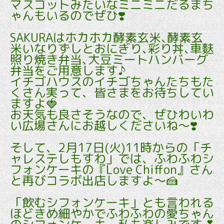
マスコットみたいなミニミニだるまち
ゃんもいるのでぜひ❣️
SAKURAはホカホカ酵素玄米､酵素玄
米いなりずしとおにぎり､彩り丼､車麩
照り焼き弁当､大豆ミートハンバーグ
弁当をご用意します♪
イチゴハウスのイチゴちゃんたちもた
くさん実って、皆さまをお待ちしてい
ますよ🍓
お天気も良さそうなので、ぜひわいわ
い広場さんにお越しくださいね～❣️
そして、2月17日(火)11時からの「チ
ャレステしもすわ」では、ふわふわシ
フォンケーキの『Love Chiffon』さん
と再びコラボ出店しますよ～🍰
「飲むシフォンケーキ」とも言われる
ほどきめ細やかでふわふわの愛ちゃん