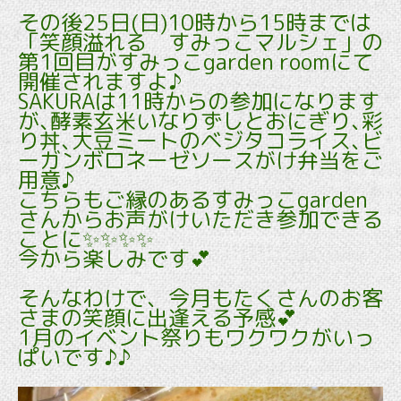
その後25日(日)10時から15時までは
「笑顔溢れる すみっこマルシェ」の
第1回目がすみっこgarden roomにて
開催されますよ♪
SAKURAは11時からの参加になります
が､酵素玄米いなりずしとおにぎり､彩
り丼､大豆ミートのベジタコライス､ビ
ーガンボロネーゼソースがけ弁当をご
用意♪
こちらもご縁のあるすみっこgarden
さんからお声がけいただき参加できる
ことに✨✨✨✨
今から楽しみです💕
そんなわけで、今月もたくさんのお客
さまの笑顔に出逢える予感💕
1月のイベント祭りもワクワクがいっ
ぱいです♪♪