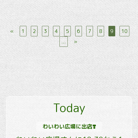
«
1
2
3
4
5
6
7
8
9
10
...
»
Today
わいわい広場に出店❣️