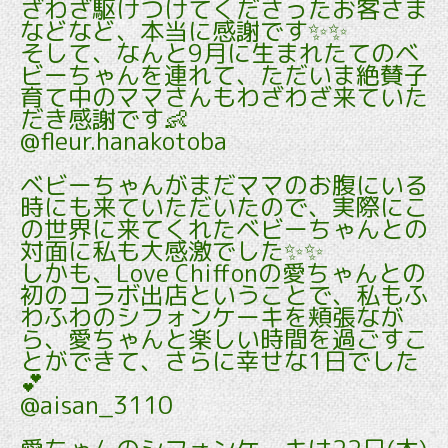
ざわざ駆けつけてくださったお客さま
などなど、本当に感謝です✨✨
そして、なんと9月に生まれたてのベ
ビーちゃんを連れて、ただいま絶賛子
育て中のママさんもわざわざ来ていた
だき感謝です👶
@fleur.hanakotoba
ベビーちゃんがまだママのお腹にいる
時にも来ていただいたので、実際にこ
の世界に来てくれたベビーちゃんとの
対面に私も大感激でした✨✨
しかも、Love Chiffonの愛ちゃんとの
初のコラボ出店ということで、私もふ
わふわのシフォンケーキを頬張なが
ら、愛ちゃんと楽しい時間を過ごすこ
とができて、さらに幸せな1日でした
💕
@aisan_3110