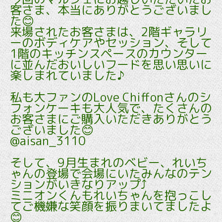
客さま、本当にありがとうございまし
た😊
来場されたお客さまは、2階ギャラリ
ーのボディケアやセッション、そして
1階のキッチンスペースのカウンター
に並んだおいしいフードを思い思いに
楽しまれていました♪
私も大ファンのLove Chiffonさんのシ
フォンケーキも大人気で、たくさんの
お客さまにご購入いただきありがとう
ございました😊
@aisan_3110
そして、9月生まれのベビー、れいち
ゃんの登場で会場にいたみんなのテン
ションがいきなりアップ⤴️
ミニオンくんもれいちゃんを抱っこし
てご機嫌な笑顔を振りまいてましたよ
😊