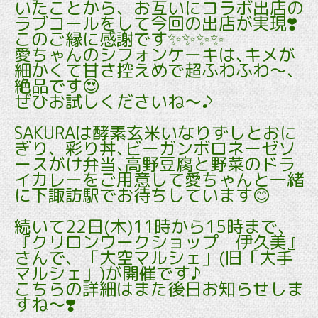
いたことから、お互いにコラボ出店の
ラブコールをして今回の出店が実現❣️
このご縁に感謝です✨✨✨✨
愛ちゃんのシフォンケーキは､キメが
細かくて甘さ控えめで超ふわふわ～、
絶品です😍
ぜひお試しくださいね～♪
SAKURAは酵素玄米いなりずしとおに
ぎり、彩り丼､ビーガンボロネーゼソ
ースがけ弁当､高野豆腐と野菜のドラ
イカレーをご用意して愛ちゃんと一緒
に下諏訪駅でお待ちしています😊
続いて22日(木)11時から15時まで、
『クリロンワークショップ 伊久美』
さんで、「大空マルシェ」(旧「大手
マルシェ」)が開催です♪
こちらの詳細はまた後日お知らせしま
すね～❣️