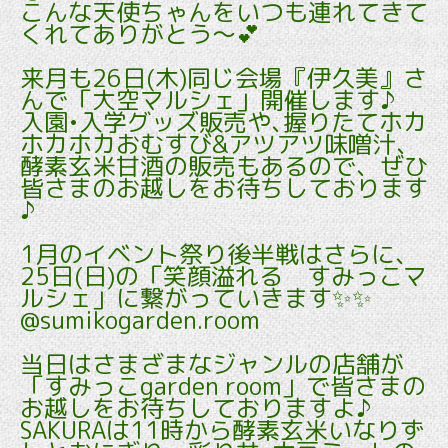
こんな天使ちゃんをいつも連れてきて
くれてありがとう～💕
来月も26日(木)同じ会場『伊久美』さ
んで「大空マルシェ」開催します♪
入園•入学グッズ販売や､握りたてホカ
ホカホカおむすび&アツアツ味噌汁、
酵素玄米甘酒の販売もあるので、ぜひ
皆さまのお越しをお待ちしております
♪
1月のイベント祭り後半戦はさらに、
25日(日)の「笑顔溢れる すみっこマ
ルシェ」に繋がっていきます✨✨
@sumikogarden.room
当日はさまざまなジャンルの店舗が
「すみっこgarden room」で皆さまの
お越しをお待ちしておりますよ♪
SAKURAは11時から酵素玄米いなりず