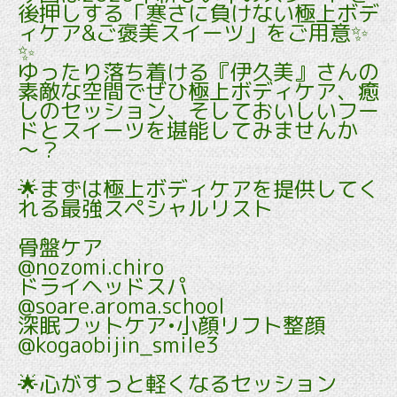
後押しする「寒さに負けない極上ボデ
ィケア&ご褒美スイーツ」をご用意✨
✨
ゆったり落ち着ける『伊久美』さんの
素敵な空間でぜひ極上ボディケア、癒
しのセッション、そしておいしいフー
ドとスイーツを堪能してみませんか
～？
🌟まずは極上ボディケアを提供してく
れる最強スペシャルリスト
骨盤ケア
@nozomi.chiro
ドライヘッドスパ
@soare.aroma.school
深眠フットケア•小顔リフト整顔
@kogaobijin_smile3
🌟心がすっと軽くなるセッション