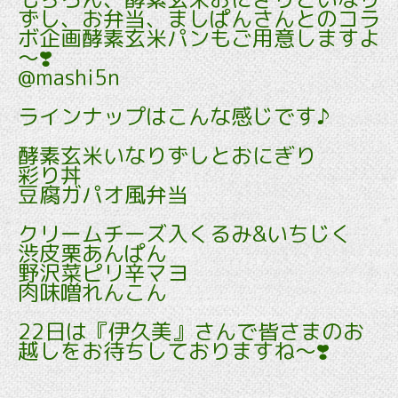
ずし、お弁当、ましぱんさんとのコラ
ボ企画酵素玄米パンもご用意しますよ
～❣️
@mashi5n
ラインナップはこんな感じです♪
酵素玄米いなりずしとおにぎり
彩り丼
豆腐ガパオ風弁当
クリームチーズ入くるみ&いちじく
渋皮栗あんぱん
野沢菜ピリ辛マヨ
肉味噌れんこん
22日は『伊久美』さんで皆さまのお
越しをお待ちしておりますね～❣️