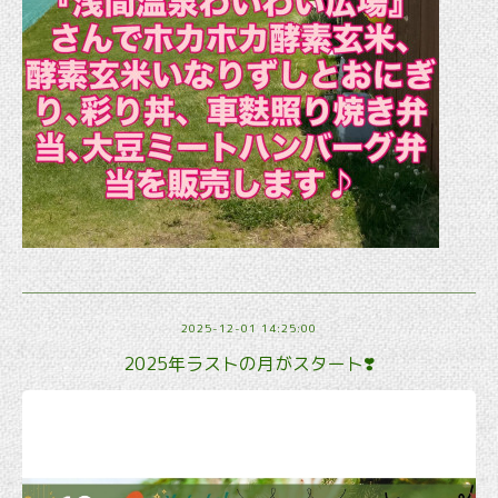
2025-12-01 14:25:00
2025年ラストの月がスタート❣️