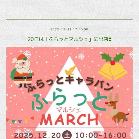
2025-12-11 17:45:00
20日は「ふらっとマルシェ」に出店❣️