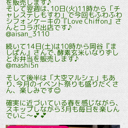
を販売します♪
そして翌週は､10日(火)11時から「チ
ャレステしもすわ」で今回もふわふわ
シフォンケーキの『Love Chiffon』さ
んとコラボ出店です♪
@aisan_3110
続いて14日(土)は10時から岡谷『ま
しぱん』さんで､酵素玄米いなりずし
とお弁当を販売します♪
@mashi5n
そして後半は「大空マルシェ」もあ
り､今月のイベント祭りも盛りだくさ
ん、楽しみです😊
確実に近づいている春を感じながら、
スキップしながら3月も毎日を楽しん
でいこ～💕💕