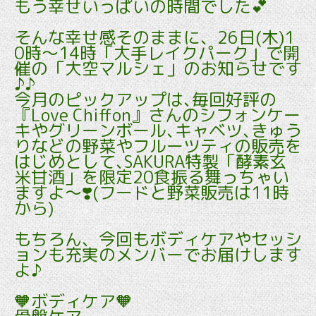
もう幸せいっぱいの時間でした💕
そんな幸せ感そのままに、26日(木)1
0時～14時「大手レイクパーク」で開
催の「大空マルシェ」のお知らせです
♪♪
今月のピックアップは､毎回好評の
『Love Chiffon』さんのシフォンケー
キやグリーンボール､キャベツ､きゅう
りなどの野菜やフルーツティの販売を
はじめとして､SAKURA特製「酵素玄
米甘酒」を限定20食振る舞っちゃい
ますよ～❣️(フードと野菜販売は11時
から)
もちろん、今回もボディケアやセッシ
ョンも充実のメンバーでお届けします
よ♪
🧡ボディケア🧡