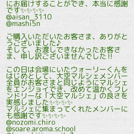
にお届けすることができ、本当に感謝
です✨✨✨✨
@aisan_3110
@mashi5n
ご購入いただいたお客さま、ありがと
うございました♪
そして、お渡しできなかったお客さ
ま、申し訳ございませんでした‼︎
この日は会場にいたウォーリーくんを
はじめとして、大空マルシェメンバー
全員がお客さまと同じようにマルシェ
をエンジョイでき、改めて温かくフレ
ンドリーな「大空マルシェ」の良さを
実感しました✨✨✨✨
マルシェに集まってくれたメンバーに
も感謝です✨✨✨✨
@nozomi.chiro
@soare.aroma.school