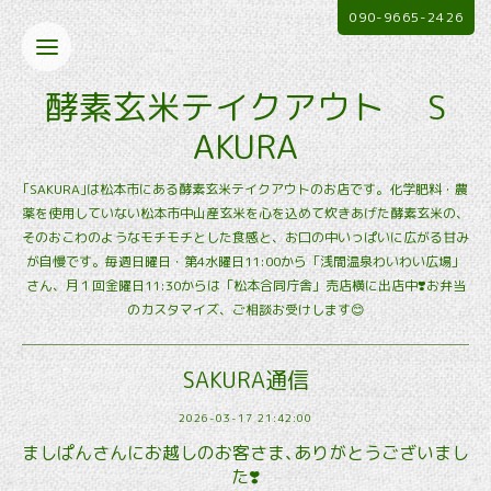
090-9665-2426
酵素玄米テイクアウト S
AKURA
｢SAKURA｣は松本市にある酵素玄米テイクアウトのお店です。化学肥料・農
薬を使用していない松本市中山産玄米を心を込めて炊きあげた酵素玄米の、
そのおこわのようなモチモチとした食感と、お口の中いっぱいに広がる甘み
が自慢です。毎週日曜日・第4水曜日11:00から「浅間温泉わいわい広場」
さん、月１回金曜日11:30からは「松本合同庁舎」売店横に出店中❣️お弁当
のカスタマイズ、ご相談お受けします😊
SAKURA通信
2026-03-17 21:42:00
ましぱんさんにお越しのお客さま､ありがとうございまし
た❣️