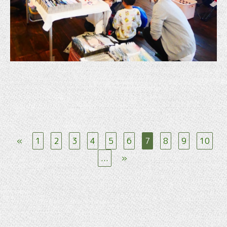
«
1
2
3
4
5
6
7
8
9
10
...
»