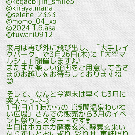
@kogaobijin_smile3
@kiraya.mana
@selene_2333
@momo_04_xo
@2024.1.6.asa
@fuwari0912
来月は再び外に飛び出し、「大手レイ
クパーク」で3月26日(木)に「大空マ
ルシェ」開催します♪♪
またまた楽しい企画をご用意して皆さ
まのお越しをお待ちしておりますね
😊
そして、なんと今週末は早くも3月に
突入～っ💨💨
1日(日)11時からの『浅間温泉わいわ
い広場』さんでの販売から3月のイベ
ント祭りはスタートです❣️
当日はホカホカ酵素玄米､酵素玄米い
なりずしとおにぎり､彩り丼､車麩照り