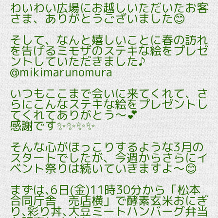
わいわい広場にお越しいただいたお客
さま、ありがとうございました😊
そして、なんと嬉しいことに春の訪れ
を告げるミモザのステキな絵をプレゼ
ントしていただきました♪
@mikimarunomura
いつもここまで会いに来てくれて、さ
らにこんなステキな絵をプレゼントし
てくれてありがとう～💕
感謝です✨✨✨✨
そんな心がほっこりするような3月の
スタートでしたが、今週からさらにイ
ベント祭りは続いていきますよ～😊
まずは､6日(金)11時30分から「松本
合同庁舎 売店横」で酵素玄米おにぎ
り､彩り丼､大豆ミートハンバーグ弁当