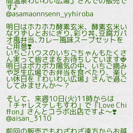
間温泉わいわい広場』さんでの販売で
す♪
@asamaonnsenn_yyhiroba
明日はホカホカ酵素玄米、酵素玄米い
なりずしとおにぎり､彩り丼､豆腐ガパ
オ風弁当､カレー風味スープセットを
ご用意❣️
いちごハウスのいちごちゃんもたくさ
ん実って皆さまをお待ちしています🍓
明日はポカポカ陽気の中、いちご摘み
や芝生広場でお弁当を食べたり、楽し
い休日を『わいわい広場』さんで過ご
してみませんか～？
そして、来週10日(火)11時からは
「チャレステしもすわ」で『Love Chi
ffon』さんとコラボ出店ですよ～❣️
@aisan_3110
前回の販売でもわざわざ遠方からお越