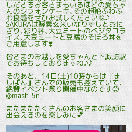
しださるお客さまもいるほどの愛ちゃ
んのシフォンケーキ､その超絶ふわふ
わ食感をぜひお試しくださいね♪
SAKURAは酵素玄米いなりずしとおに
ぎり､彩り丼､大豆ミートのベジタコラ
イス､大豆ミートと豆腐のそぼろ丼を
ご用意します❣️
皆さまのお越しを愛ちゃんと下諏訪駅
でお待ちしておりますね♪♪
そのあと、14日(土)10時からは『ま
しぱん』さんでの販売も控えていて、
絶賛イベント祭り開催中なのです😊
@mashi5n
またまたたくさんのお客さまの笑顔に
出会えるのを楽しみに💕