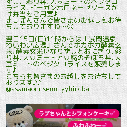
ずし、彩り丼､大豆ミートのベジタコ
ライス､ビーガンボロネーゼソースが
け弁当をご用意♪
ましぱんさんで皆さまのお越しをお待
ちしておりますね～😊
翌日15日(日)11時からは『浅間温泉
わいわい広場』さんでホカホカ酵素玄
米､酵素玄米いなりずしとおにぎり､彩
り丼､大豆ミートと豆腐のそぼろ丼､大
豆ミートのベジタコライスを販売しま
す♪
こちらも皆さまのお越しをお待ちして
おります♪♪
@asamaonnsenn_yyhiroba