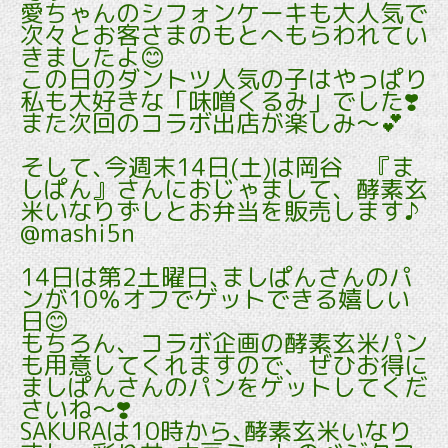
愛ちゃんのシフォンケーキも大人気で
次々とお客さまのもとへもらわれてい
きましたよ😊
この日のダントツ人気の子はやっぱり
私も大好きな「味噌くるみ」でした❣️
また次回のコラボ出店が楽しみ～💕
そして､今週末14日(土)は岡谷 『ま
しぱん』さんにおじゃまして、酵素玄
米いなりずしとお弁当を販売します♪
@mashi5n
14日は第2土曜日､ましぱんさんのパ
ンが10％オフでゲットできる嬉しい
日😊
もちろん、コラボ企画の酵素玄米パン
も用意してくれますので、ぜひお得に
ましぱんさんのパンをゲットしてくだ
さいね～❣️
SAKURAは10時から､酵素玄米いなり