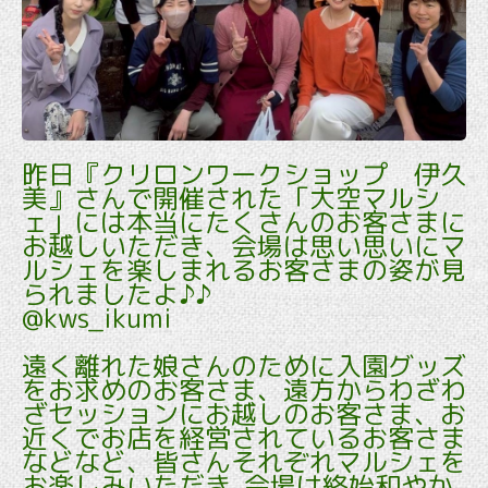
昨日『クリロンワークショップ 伊久
美』さんで開催された「大空マルシ
ェ」には本当にたくさんのお客さまに
お越しいただき、会場は思い思いにマ
ルシェを楽しまれるお客さまの姿が見
られましたよ♪♪
@kws_ikumi
遠く離れた娘さんのために入園グッズ
をお求めのお客さま、遠方からわざわ
ざセッションにお越しのお客さま、お
近くでお店を経営されているお客さま
などなど、皆さんそれぞれマルシェを
お楽しみいただき､会場は終始和やか