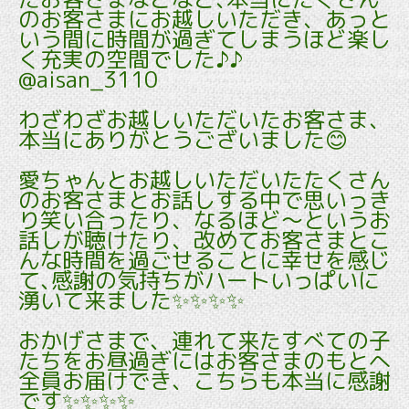
のお客さまにお越しいただき、あっと
いう間に時間が過ぎてしまうほど楽し
く充実の空間でした♪♪
@aisan_3110
わざわざお越しいただいたお客さま、
本当にありがとうございました😊
愛ちゃんとお越しいただいたたくさん
のお客さまとお話しする中で思いっき
り笑い合ったり、なるほど～というお
話しが聴けたり、改めてお客さまとこ
んな時間を過ごせることに幸せを感じ
て､感謝の気持ちがハートいっぱいに
湧いて来ました✨✨✨✨
おかげさまで、連れて来たすべての子
たちをお昼過ぎにはお客さまのもとへ
全員お届けでき、こちらも本当に感謝
です✨✨✨✨