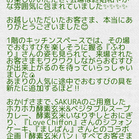
な雰囲気に包まれていました✨✨✨✨
お越しいただいたお客さま、本当にあ
りがとうございました😊
1階のキッチンスペースでは、その場
でおむすびを楽しそうに握る『ふわ
り』さんの姿も見られて、来場された
お客さまもワクワクしながらおむすび
が出来上がるのを待っていらっしゃい
ました🍙
あまりの人気に途中でおむすびの具を
新たに追加するほど‼️
おかげさまで､SAKURAのご用意した
ホカホカ酵素玄米&ベジタブルスープ
カレー、酵素玄米いなりずしとおにぎ
り、『Love Chiffon』さんのシフォン
ケーキ､『ましぱん』さんとのコラボ
企画「酵素玄米パン」すべてお客さま