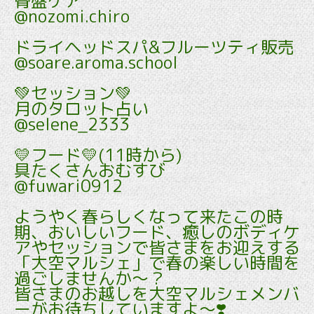
骨盤ケア
@nozomi.chiro
ドライヘッドスパ&フルーツティ販売
@soare.aroma.school
💚セッション💚
月のタロット占い
@selene_2333
💛フード💛(11時から)
具たくさんおむすび
@fuwari0912
ようやく春らしくなって来たこの時
期、おいしいフード、癒しのボディケ
アやセッションで皆さまをお迎えする
「大空マルシェ」で春の楽しい時間を
過ごしませんか～？
皆さまのお越しを大空マルシェメンバ
ーがお待ちしていますよ～❣️