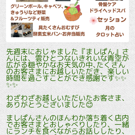
先週末におじゃました『ましぱん』さ
んには、雲ひとつないきれいな青空が
広がる穏やかなお天気の中､たくさん
のお客さまにお越しいただき、楽しい
時間を過ごすことができ感謝です✨✨
✨✨
わざわざお越しいただいたお客さま､
ありがとうございました😊
ましぱんさんのほんわか落ち着く店内
でお客さまとおしゃべりしたり、一緒
にランチを食べながらお話ししたり、