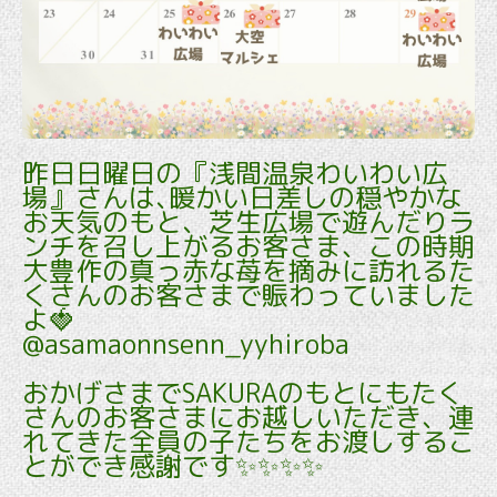
昨日日曜日の『浅間温泉わいわい広
場』さんは､暖かい日差しの穏やかな
お天気のもと、芝生広場で遊んだりラ
ンチを召し上がるお客さま、この時期
大豊作の真っ赤な苺を摘みに訪れるた
くさんのお客さまで賑わっていました
よ🍓
@asamaonnsenn_yyhiroba
おかげさまでSAKURAのもとにもたく
さんのお客さまにお越しいただき、連
れてきた全員の子たちをお渡しするこ
とができ感謝です✨✨✨✨