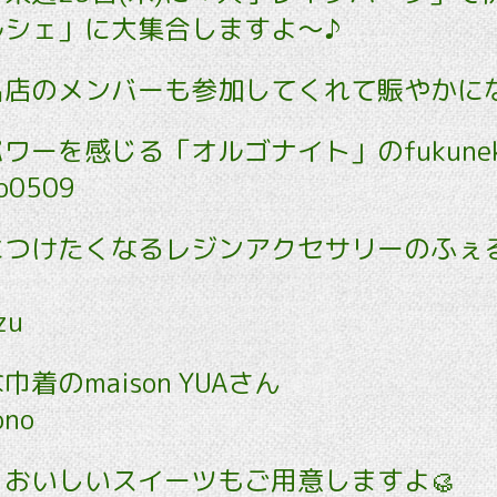
ルシェ」に大集合しますよ～♪
出店のメンバーも参加してくれて賑やかにな
ワーを感じる「オルゴナイト」のfukune
ko0509
につけたくなるレジンアクセサリーのふぇ
zu
着のmaison YUAさん
ono
おいしいスイーツもご用意しますよ🥮