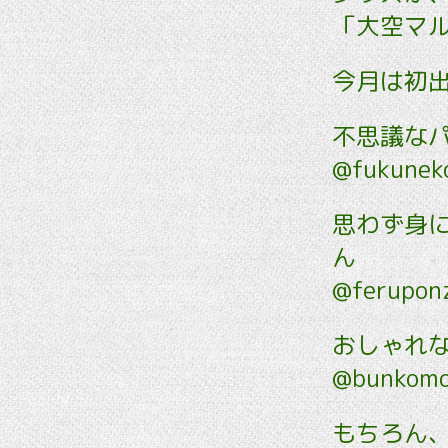
「大空マ
今月は初
不思議なパ
@fukune
思わず身
ん
@ferupon
おしゃれな巾
@bunkom
もちろん、