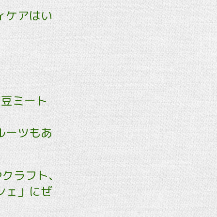
ィケアはい
大豆ミート
ルーツもあ
クラフト､
シェ」にぜ