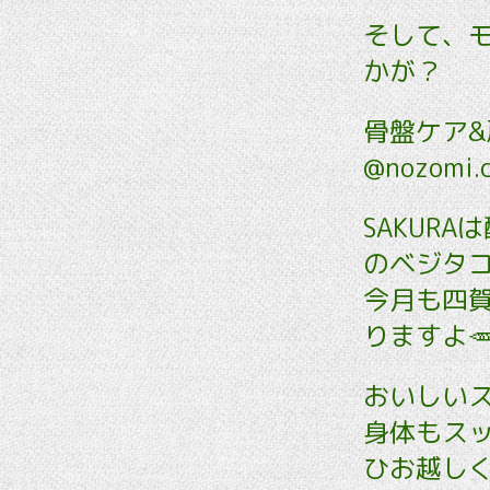
そして、
かが？
骨盤ケア
@nozomi.
SAKUR
のベジタ
今月も四
りますよ
おいしい
身体もス
ひお越しく