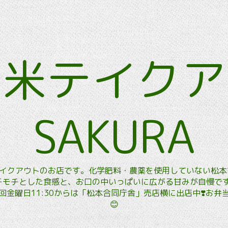
玄米テイク
SAKURA
玄米テイクアウトのお店です。化学肥料・農薬を使用していない松
モチとした食感と、お口の中いっぱいに広がる甘みが自慢です。
金曜日11:30からは「松本合同庁舎」売店横に出店中❣️お
😊