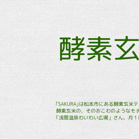
酵素
｢SAKURA｣は松本市にある酵素
酵素玄米の、そのおこわのようなモチ
「浅間温泉わいわい広場」さん、月１回