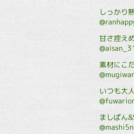
しっかり
@ranhap
甘さ控えめふ
@aisan_3
素材にこ
@mugiwar
いつも大
@fuwario
ましぱん&
@mashi5