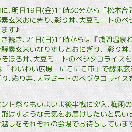
に､明日19日(金)11時30分から「松本
素玄米おにぎり､彩り丼､大豆ミートのベ
ます♪
き続き､21日(日)11時からは『浅間温泉
で酵素玄米いなりずしとおにぎり、彩り丼
そぼろ丼､大豆ミートのベジタコライスを､2
らは「わいわい広場 にこにこ市」で酵素玄
り､彩り丼､大豆ミートのベジタコライス
ベント祭りもいよいよ後半戦に突入､梅雨
飛ばすような元気をお届けしたいと思いま
お越しをそれぞれの会場でお待ちしていま