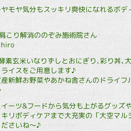
モヤモヤ気分もスッキリ爽快になれるボデ
&肩こり解消ののぞみ施術院さん
chiro
Aは酵素玄米いなりずしとおにぎり､彩り丼､
コライスをご用意します♪
賀産新鮮お野菜やあかね舎さんのドライフ

スイーツ&フードから気分も上がるグッズや
ッキリボディケアまで大充実の「大空マル
ださいね～♪