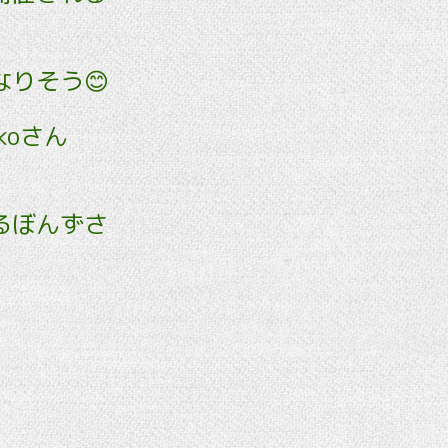
りそう😊
koさん
るぼんずさ