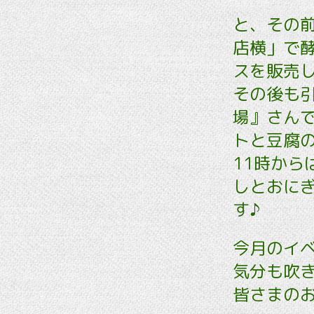
と、その前
店横」で酵
スを販売し
その後も引
場』さん
トと豆腐の
11時か
しとおにぎ
す♪
今月のイ
気分も吹き
皆さまの