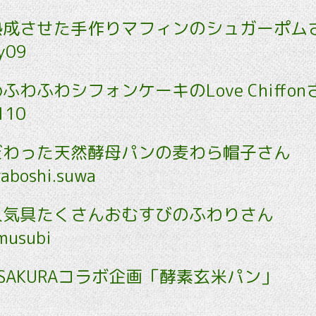
熟成させた手作りマフィンのシュガーポム
py09
わふわシフォンケーキのLove Chiffon
110
だわった天然酵母パンの麦わら帽子さん
aboshi.suwa
人気具たくさんおむすびのふわりさん
musubi
SAKURAコラボ企画「酵素玄米パン」
n