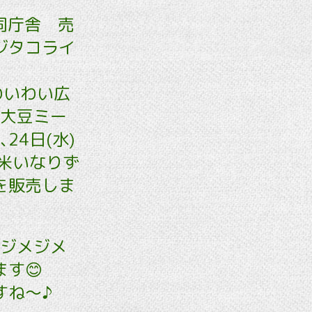
合同庁舎 売
ジタコライ
わいわい広
､大豆ミー
4日(水)
米いなりず
を販売しま
のジメジメ
す😊
すね～♪