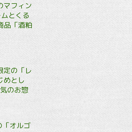
のマフィン
ームとくる
新商品「酒粕
限定の「レ
じめとし
人気のお惣
の「オルゴ