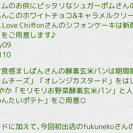
イムのお供にピッタリなシュガーポムさん
あんこのホワイトチョコ&キャラメルクリ
Love Chiffonさんのシフォンケーキは
」をご用意します♪
py09
110
ワ食感ましぱんさんの酵素玄米パンは期間
ームチーズ」「オレンジカスタード」をは
鮮やか「モリモリお野菜酵素玄米パン」と
んたいポテト」をご用意🍞
ドに加えて､今回初出店のfukunekoさん