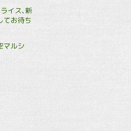
コライス､新
してお待ち
空マルシ