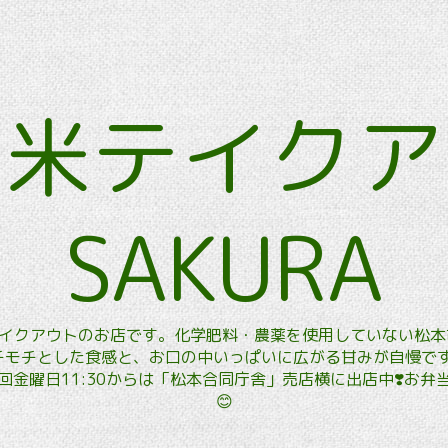
玄米テイク
SAKURA
玄米テイクアウトのお店です。化学肥料・農薬を使用していない松
モチとした食感と、お口の中いっぱいに広がる甘みが自慢です。
金曜日11:30からは「松本合同庁舎」売店横に出店中❣️お
😊