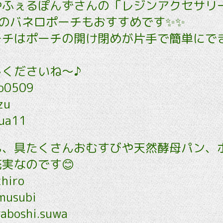
ふぇるぽんずさんの「レジンアクセサリー」
さんのバネロポーチもおすすめです✨✨
ーチはポーチの開け閉めが片手で簡単にで
しくださいね～♪
ko0509
zu
ua11
も、具たくさんおむすびや天然酵母パン、
実なのです😊
chiro
musubi
aboshi.suwa