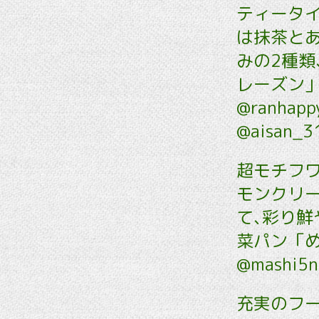
ティータ
は抹茶と
みの2種類､
レーズン
@ranhap
@aisan_3
超モチフ
モンクリ
て､彩り
菜パン「め
@mashi5n
充実のフー