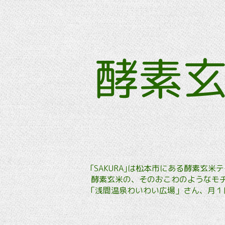
酵素
｢SAKURA｣は松本市にある酵素
酵素玄米の、そのおこわのようなモチ
「浅間温泉わいわい広場」さん、月１回