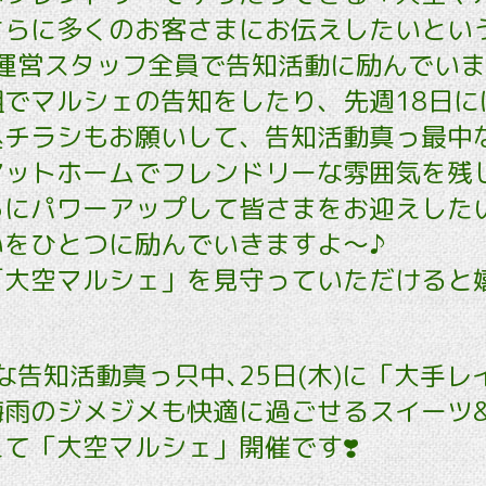
さらに多くのお客さまにお伝えしたいとい
運営スタッフ全員で告知活動に励んでいま
組でマルシェの告知をしたり、先週18日に
込チラシもお願いして、告知活動真っ最中
アットホームでフレンドリーな雰囲気を残
らにパワーアップして皆さまをお迎えした
いをひとつに励んでいきますよ～♪
「大空マルシェ」を見守っていただけると
な告知活動真っ只中､25日(木)に「大手レ
梅雨のジメジメも快適に過ごせるスイーツ
て「大空マルシェ」開催です❣️