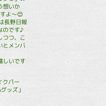
う想いか
すよ～😊
は長野日報
なのです♪
しつつ、こ
いとメンバ
嬉しいです
イクパー
&グッズ」