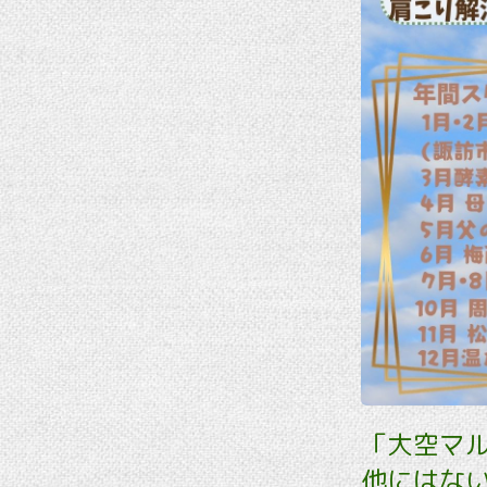
「大空マ
他にはな