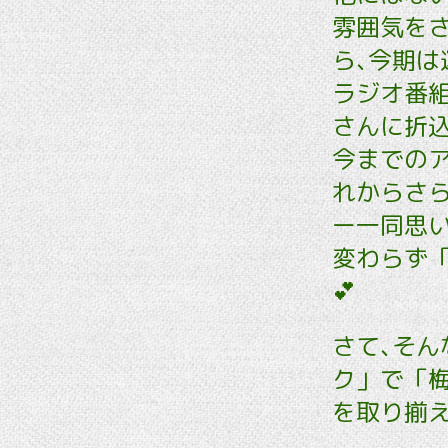
雰囲気を
ら､今期は
ラジオ番
さんに折
今までの
れからさ
ー一同思
変わらず
💕
さて､そん
ク」で「
を取り揃え