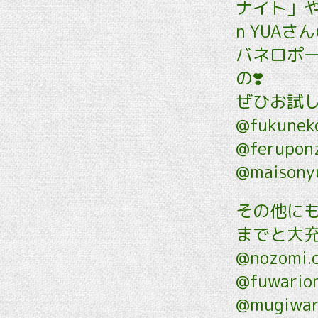
ナイト」や
n YUA
バネロポ
の❣️
ぜひお試
@fukune
@ferupon
@maisony
その他に
までと大充
@nozomi.
@fuwario
@mugiwar