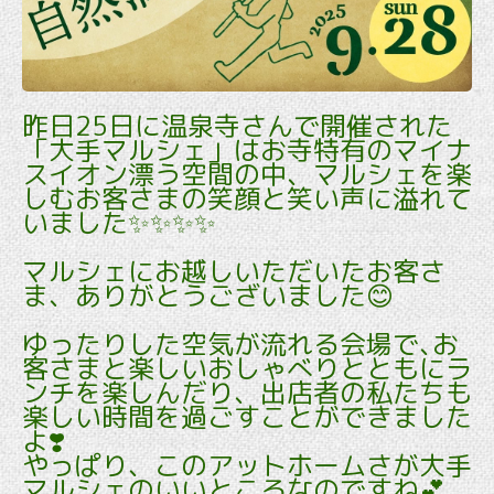
昨日25日に温泉寺さんで開催された
「大手マルシェ」はお寺特有のマイナ
スイオン漂う空間の中、マルシェを楽
しむお客さまの笑顔と笑い声に溢れて
いました✨✨✨✨
マルシェにお越しいただいたお客さ
ま、ありがとうございました😊
ゆったりした空気が流れる会場で､お
客さまと楽しいおしゃべりとともにラ
ンチを楽しんだり、出店者の私たちも
楽しい時間を過ごすことができました
よ❣️
やっぱり、このアットホームさが大手
マルシェのいいところなのですね💕