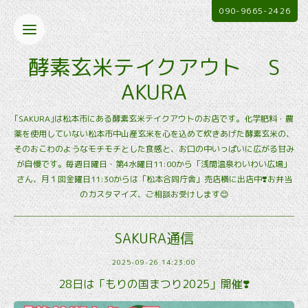
090-9665-2426
酵素玄米テイクアウト S
AKURA
｢SAKURA｣は松本市にある酵素玄米テイクアウトのお店です。化学肥料・農
薬を使用していない松本市中山産玄米を心を込めて炊きあげた酵素玄米の、
そのおこわのようなモチモチとした食感と、お口の中いっぱいに広がる甘み
が自慢です。毎週日曜日・第4水曜日11:00から「浅間温泉わいわい広場」
さん、月１回金曜日11:30からは「松本合同庁舎」売店横に出店中❣️お弁当
のカスタマイズ、ご相談お受けします😊
SAKURA通信
2025-09-26 14:23:00
28日は「もりの国まつり2025」開催❣️