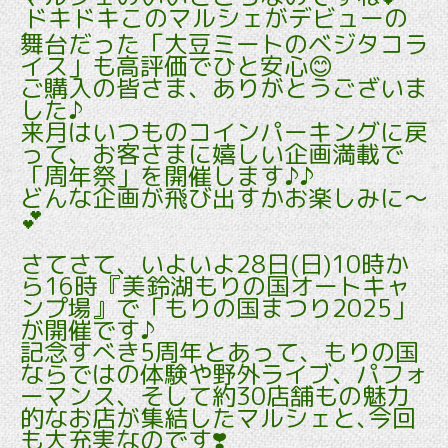
ドキドキこのマルシェがデビューの
舞台だった「大豆ミートのベジタコラ
イス」も高評価でひと安心😊
ご購入の皆さま、ありがとうございま
した♪
来月はいつものコインパーキングに戻
って、お客さまに嬉しい企画満載で
「周年祭」を開催します♪♪
どんな企画が飛び出すかお楽しみに～
💕
さてさて、いよいよ28日(日)10時か
ら16時『美鈴湖もりの国オートキャ
ンプ場』で「もりの国まつり2025」
が開催です♪
記念すべき5周年とあって、もりの国
ならではの体験や野外ライブ、パフォ
ーマンス、そして約30店舗もの魅力
的なお店が集結したマルシェと､今回
も大充実なのです❣️