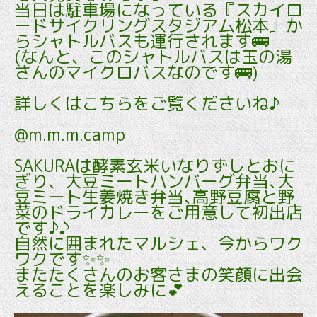
当日は駐車場になっている『スカイロ
ードサイクリングスタジアム松本』か
らシャトルバスも運行されます🚌
(なんと、このシャトルバスは玉の湯
さんのマイクロバスなのです🚌)
詳しくはこちらをご覧くださいね♪
@m.m.m.camp
SAKURAは酵素玄米いなりずしとおに
ぎり、大豆ミートハンバーグ弁当､大
豆ミート生姜焼き弁当､高野豆腐と野
菜のドライカレーをご用意して初出店
です♪♪
自然に囲まれたマルシェ、今からワク
ワクです✨✨
またたくさんのお客さまの笑顔に出会
えることを楽しみに💕