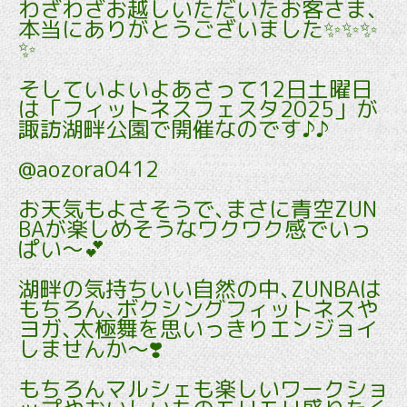
わざわざお越しいただいたお客さま､
本当にありがとうございました✨✨✨
✨
そしていよいよあさって12日土曜日
は「フィットネスフェスタ2025」が
諏訪湖畔公園で開催なのです♪♪
@aozora0412
お天気もよさそうで､まさに青空ZUN
BAが楽しめそうなワクワク感でいっ
ぱい〜💕
湖畔の気持ちいい自然の中､ZUNBAは
もちろん､ボクシングフィットネスや
ヨガ､太極舞を思いっきりエンジョイ
しませんか〜❣️
もちろんマルシェも楽しいワークショ