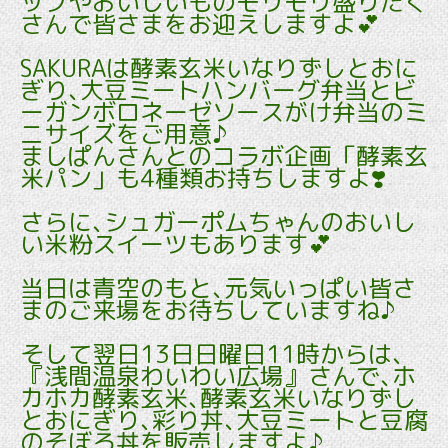
ップやおいしいものモリモリ盛りたく
さんで皆さまをお迎えしますよ💕
SAKURAは酵素玄米いなりずしとおに
ぎり､大豆ミートハンバーグ弁当とビ
ーガンボロネーゼソースがけ弁当のミ
ニサイズをご用意♪
ましぱんさんとのコラボ企画「酵素玄
米パン」も4種類お持ちしますよ❣️
さらに､シュガーポムちゃんのおいし
い米粉スイーツもあります💕
当日は青空のもと､元気いっぱい皆さ
まのご来場をお待ちしていますね♪
そして翌日13日日曜日11時からは､
『浅間温泉わいわい広場』さんで､ホ
カホカ酵素玄米､酵素玄米いなりずし
とおにぎり､彩り丼､大豆ミートと豆腐
のそぼろ丼を販売しますよ♪