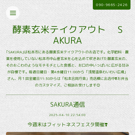
090-9665-2426
酵素玄米テイクアウト S
AKURA
｢SAKURA｣は松本市にある酵素玄米テイクアウトのお店です。化学肥料・農
薬を使用していない松本市中山産玄米を心を込めて炊きあげた酵素玄米の、
そのおこわのようなモチモチとした食感と、お口の中いっぱいに広がる甘み
が自慢です。毎週日曜日・第4水曜日11:00から「浅間温泉わいわい広場」
さん、月１回金曜日11:30からは「松本合同庁舎」売店横に出店中❣️お弁当
のカスタマイズ、ご相談お受けします😊
SAKURA通信
2025-04-10 22:54:00
今週末はフィットネスフェスタ開催❣️