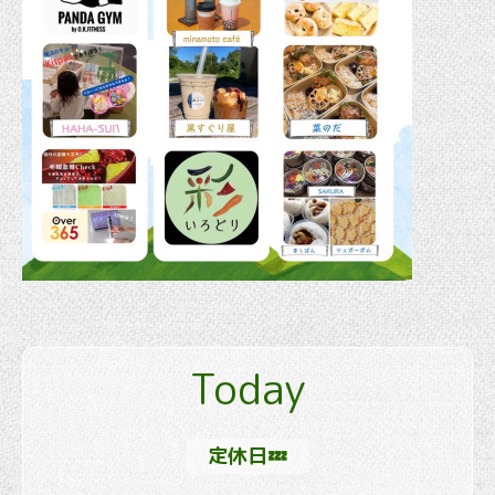
Today
定休日💤