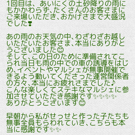
1回目は、あいにくの土砂降りの雨に
もかかわらず､たくさんのお客さまに
ご来場いただき､おかげさまで大盛況
でした❣️
あの雨のお天気の中､わざわざお越し
いただいたお客さま､本当にありがと
うございました😊
そして､この日のために準備されてこ
られ当日も雨の中での車の誘導をはじ
め､イベントやマルシェが無事開催で
きるよう動いてくださった運営関係者
の方々､本当にお疲れさまでした♪
こんな楽しくてステキなマルシェに参
加させていただき感謝です✨✨✨✨
ありがとうございます😊
早朝から私がせっせと作った子たちも
無事全員もらわれていき､こちらも本
当に感謝です✨✨