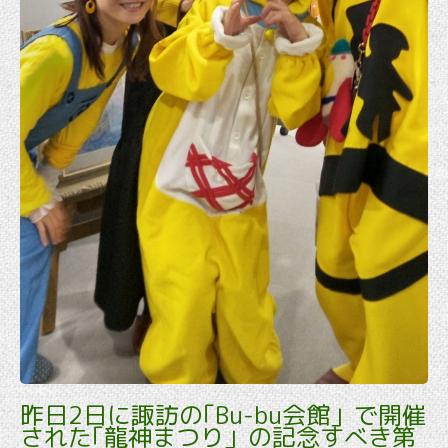
昨日2日に諏訪の｢Bu-bu会館」で開催
された｢龍神まつり」の記念すべき第