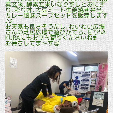
素玄米､酵素玄米いなりずしとおにぎ
り､彩り丼､大豆ミート生姜焼き弁当､
カレー風味スープセットを販売します
♪♪
お天気も良さそうだし､わいわい広場
さんの芝居広場で遊びがてら､ぜひSA
KURAにもお立ち寄りくださいね❣️
お待ちしてま〜す😊