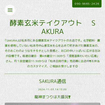
090-9665-2426
酵素玄米テイクアウト S
AKURA
｢SAKURA｣は松本市にある酵素玄米テイクアウトのお店です。化学肥料・農
薬を使用していない松本市中山産玄米を心を込めて炊きあげた酵素玄米の、
そのおこわのようなモチモチとした食感と、お口の中いっぱいに広がる甘み
が自慢です。毎週日曜日・第4水曜日11:00から「浅間温泉わいわい広場」
さん、月１回金曜日11:30からは「松本合同庁舎」売店横に出店中❣️お弁当
のカスタマイズ、ご相談お受けします😊
SAKURA通信
2024-11-03 14:13:00
龍神まつりは大盛況❣️