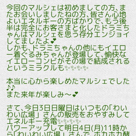
今回のマルシェは初めましての方､ま
たお会いしましたねの方､皆さん心地
よいエネルギーの方ばかりで､もう後
半は完全にお客さまと化したドラミち
ゃんはマルシェを思う存分エンジョイ
してましたよ💕
しかも､ドラミちゃんの他にもイエロ
ー着ぐるみちゃんが登場して､愉快な
イエローコンビがその場で結成される
というミラクルも✨✨✨✨
本当に心から楽しめたマルシェでした
♪♪
また来年が楽しみ〜💕
さて､今日3日日曜日はいつもの｢わい
わい広場」さんの販売をおやすみして
エネルギー充電✨✨✨✨
パワーアップして明日4日(月)11時か
ら｢わいわい広場」さんで､ホカホカ酵