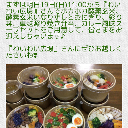
まずは明日19日(日)11:00から『わい
わい広場』さんでホカホカ酵素玄米、
酵素玄米いなりずしとおにぎり、彩り
丼、車麩照り焼き弁当、カレー風味ス
ープセットをご用意して、皆さまをお
迎えしちゃいます♪
『わいわい広場』さんにぜひお越しく
ださいね❣️