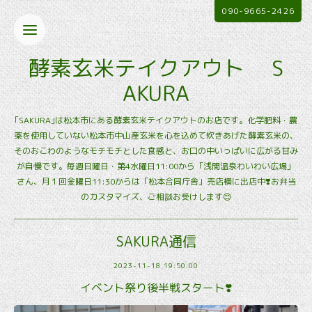
090-9665-2426
酵素玄米テイクアウト S
AKURA
｢SAKURA｣は松本市にある酵素玄米テイクアウトのお店です。化学肥料・農
薬を使用していない松本市中山産玄米を心を込めて炊きあげた酵素玄米の、
そのおこわのようなモチモチとした食感と、お口の中いっぱいに広がる甘み
が自慢です。毎週日曜日・第4水曜日11:00から「浅間温泉わいわい広場」
さん、月１回金曜日11:30からは「松本合同庁舎」売店横に出店中❣️お弁当
のカスタマイズ、ご相談お受けします😊
SAKURA通信
2023-11-18 19:50:00
イベント祭り後半戦スタート❣️