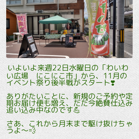
いよいよ来週22日水曜日の「わいわ
い広場 にこにこ市」から、11月の
イベント祭り後半戦がスタート❣️
ありがたいことに、新規のご予約や定
期お届け便も増え、だだ今絶賛仕込み
追い込み中なのです💪
さあ、これから月末まで駆け抜けちゃ
うよ〜💨