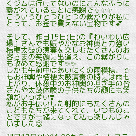
くジムは行けてないのにこんなふうに
繋がれていることに感謝です✨✨
こういうひとつひとつの繋がりが私に
とって、お金で買えない宝物です💕
そして、昨日15日(日)の『わいわい広
場』さんでも賑やかなお神輿と力強い
桔梗太鼓の演奏を楽しむたくさんのお
客さまの笑顔に出逢え、この繋がりに
も改めて感謝です✨✨
しかも午前中はあいにくの雨模様、で
もお神輿や桔梗太鼓演奏の時には雨も
上がり、休憩中のお神輿の担ぎ手の皆
さんや太鼓体験の子供たちの顔にも笑
顔がいっぱい❣️
私がお手伝いした射的にもたくさんの
こどもたちが来てくれて、いつものこ
とですが一緒になって私も楽しんじゃ
いました😉