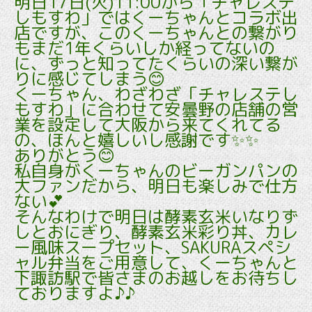
明日17日(火)11:00から「チャレステ
しもすわ」ではくーちゃんとコラボ出
店ですが、このくーちゃんとの繋がり
もまだ1年くらいしか経ってないの
に、ずっと知ってたくらいの深い繋が
りに感じてしまう😊
くーちゃん、わざわざ「チャレステし
もすわ」に合わせて安曇野の店舗の営
業を設定して大阪から来てくれてる
の、ほんと嬉しいし感謝です✨✨
ありがとう😊
私自身がくーちゃんのビーガンパンの
大ファンだから、明日も楽しみで仕方
ない💕
そんなわけで明日は酵素玄米いなりず
しとおにぎり、酵素玄米彩り丼、カレ
ー風味スープセット、SAKURAスペシ
ャル弁当をご用意して、くーちゃんと
下諏訪駅で皆さまのお越しをお待ちし
ておりますよ♪♪