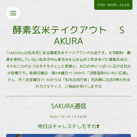
090-9665-2426
酵素玄米テイクアウト S
AKURA
｢SAKURA｣は松本市にある酵素玄米テイクアウトのお店です。化学肥料・農
薬を使用していない松本市中山産玄米を心を込めて炊きあげた酵素玄米の、
そのおこわのようなモチモチとした食感と、お口の中いっぱいに広がる甘み
が自慢です。毎週日曜日・第4水曜日11:00から「浅間温泉わいわい広場」
さん、月１回金曜日11:30からは「松本合同庁舎」売店横に出店中❣️お弁当
のカスタマイズ、ご相談お受けします😊
SAKURA通信
2023-10-16 13:34:00
明日はチャレステしもすわ❣️