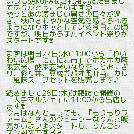
いつもSAKURAをご利用いただきまし
てありがとうございます😊
やっとあの凄まじい暑さの日々が過
ぎ、秋のさわやかな空気を感じられる
ようになりホッとしている今日この頃
ですが、明日からまたイベント祭りが
スタートです❣️
まずは明日27日(水)11:00から「わい
わい広場 にこにこ市」でホカホカ酵
素玄米、酵素玄米いなりずしとおにぎ
り、彩り丼、豆腐ガパオ風弁当、カレ
ー風味スープセットを販売します♪
続きまして
28日(木)は諏訪で開催の
「大手マルシェ」に11:00から出店し
ます❣️
今月はなんと言っても、『もりもりフ
ァーム』さんのジューシーなりんご販
売がいよいよスタートし、りんごシー
ズン到来です🍎🍎