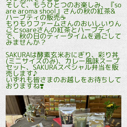
そして、もうひとつのお楽しみ、『so
are aroma shool』さんの秋の紅茶&
ハーブティの販売☕️
もりもりファームさんのおいしいりん
ごとsoareさんの紅茶とハーブティ
で、秋の日のティータイムを過ごして
みませんか？
SAKURAは酵素玄米おにぎり、彩り丼
(ミニサイズのみ)、カレー風味スープ
セット、SAKURAスペシャル弁当を販
売します♪
いずれも皆さまのお越しをお待ちして
おりますね❣️