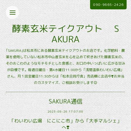
090-9665-2426
酵素玄米テイクアウト S
AKURA
｢SAKURA｣は松本市にある酵素玄米テイクアウトのお店です。化学肥料・農
薬を使用していない松本市中山産玄米を心を込めて炊きあげた酵素玄米の、
そのおこわのようなモチモチとした食感と、お口の中いっぱいに広がる甘み
が自慢です。毎週日曜日・第4水曜日11:00から「浅間温泉わいわい広場」
さん、月１回金曜日11:30からは「松本合同庁舎」売店横に出店中❣️お弁当
のカスタマイズ、ご相談お受けします😊
SAKURA通信
2023-09-26 17:07:00
「わいわい広場 にこにこ市」から「大手マルシェ」
へ❣️