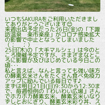
いつもSAKURAをご利用いただきまし
てありがとうございます😊
来週出店予定だった26日(金)の「下諏
訪温泉 楽市楽座」がコロナ感染拡大
の影響で中止となってしまいました
（；＿；）
25日(木)の「大手マルシェ」は今のと
ころ開催予定ですが、さまざまなとこ
ろに影響が及びはじめている今日この
頃･･･
私と言えば、なんと言っても強い味方
の酵素玄米さんをたくさん食べ免疫力
アップに励んでいる毎日です♪
まずは明日21日(日)9:30から12:30ま
で、毎週恒例の『わいわい広場』さん
でホカホカ酵素玄米、酵素玄米いなり
ずしとおにぎり、酵素玄米彩り丼、ス