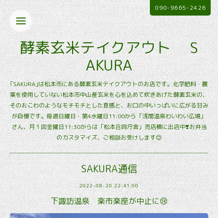
090-9665-2426
酵素玄米テイクアウト S
AKURA
｢SAKURA｣は松本市にある酵素玄米テイクアウトのお店です。化学肥料・農
薬を使用していない松本市中山産玄米を心を込めて炊きあげた酵素玄米の、
そのおこわのようなモチモチとした食感と、お口の中いっぱいに広がる甘み
が自慢です。毎週日曜日・第4水曜日11:00から「浅間温泉わいわい広場」
さん、月１回金曜日11:30からは「松本合同庁舎」売店横に出店中❣️お弁当
のカスタマイズ、ご相談お受けします😊
SAKURA通信
2022-08-20 22:41:00
下諏訪温泉 楽市楽座が中止に😢