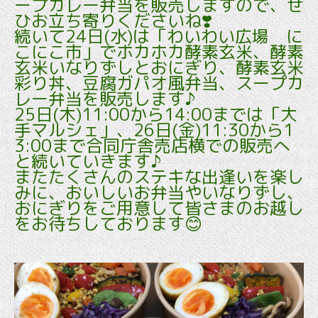
ープカレー弁当を販売しますので、ぜ
ひお立ち寄りくださいね❣️
続いて24日(水)は「わいわい広場 に
こにこ市」でホカホカ酵素玄米、酵素
玄米いなりずしとおにぎり、酵素玄米
彩り丼、豆腐ガパオ風弁当、スープカ
レー弁当を
販売します♪
25日(木)11:00から14:00までは「大
手マルシェ」、26日(金)11:30から1
3:00まで合同庁舎売店横での販売へ
と続いていきます♪
またたくさんのステキな出逢いを楽し
みに、おいしいお弁当やいなりずし、
おにぎりをご用意して皆さまのお越し
をお待ちしております😊