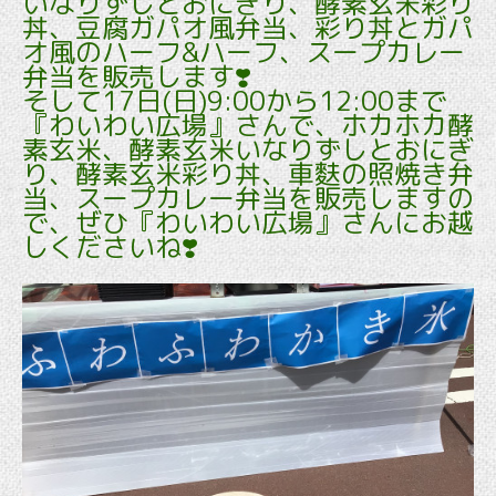
いなりずしとおにぎり、酵素玄米彩り
丼、豆腐ガパオ風弁当、彩り丼とガパ
オ風のハーフ&ハーフ、スープカレー
弁当を販売します❣️
そして17日(日)9:00から12:00まで
『わいわい広場』さんで、ホカホカ酵
素玄米、酵素玄米いなりずしとおにぎ
り、酵素玄米彩り丼、車麩の照焼き弁
当、スープカレー弁当を販売しますの
で、ぜひ『わいわい広場』さんにお越
しくださいね❣️