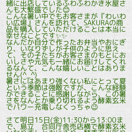
緒に出店しているふわふわかき氷屋さ
んも大繁盛でした😊
こんな暑い中でもお客さまが『わいわ
い広場』さんを訪れて、SAKURAの商
品を購入していただけることは本当に
幸せなことです✨✨
なんだか自分で作ったお弁当やおにぎ
り、いなりずしが子供のように思え
て、その子たちがお客さまのもとにお
いしさや元気も一緒にお届けしてくれ
るなんて、こんな嬉しいことはありま
せん(^_^)
暑さにはあまり強くない私にとって夏
という季節は強敵ですが、こんな経験
ができることに感謝しながら、この暑
さをなんとか乗り切れるよう酵素玄米
でパワー充電しなくっちゃ😉
さて明日15日(金)11:30から13:00ま
で、島立 合同庁舎売店横で酵素玄米