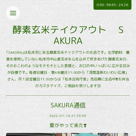
090-9665-2426
酵素玄米テイクアウト S
AKURA
｢SAKURA｣は松本市にある酵素玄米テイクアウトのお店です。化学肥料・農
薬を使用していない松本市中山産玄米を心を込めて炊きあげた酵素玄米の、
そのおこわのようなモチモチとした食感と、お口の中いっぱいに広がる甘み
が自慢です。毎週日曜日・第4水曜日11:00から「浅間温泉わいわい広場」
さん、月１回金曜日11:30からは「松本合同庁舎」売店横に出店中❣️お弁当
のカスタマイズ、ご相談お受けします😊
SAKURA通信
2022-07-14 21:33:00
夏がやって来た❣️