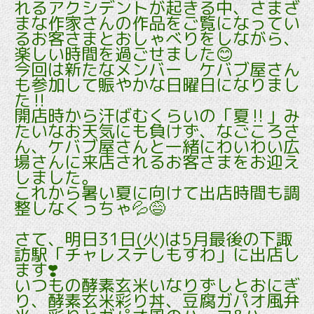
れるアクシデントが起きる中、さまざ
まな作家さんの作品をご覧になってい
るお客さまとおしゃべりをしながら、
楽しい時間を過ごせました😊
今回は新たなメンバー ケバブ屋さん
も参加して賑やかな日曜日になりまし
た‼️
開店時から汗ばむくらいの「夏‼️」み
たいなお天気にも負けず、なごころさ
ん、ケバブ屋さんと一緒にわいわい広
場さんに来店されるお客さまをお迎え
しました。
これから暑い夏に向けて出店時間も調
整しなくっちゃ💦😅
さて、明日31日(火)は5月最後の下諏
訪駅「チャレステしもすわ」に出店し
ます❣️
いつもの酵素玄米いなりずしとおにぎ
り、酵素玄米彩り丼、豆腐ガパオ風弁