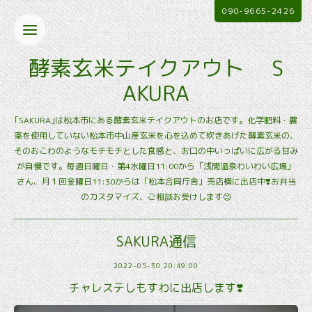
090-9665-2426
酵素玄米テイクアウト S
AKURA
｢SAKURA｣は松本市にある酵素玄米テイクアウトのお店です。化学肥料・農
薬を使用していない松本市中山産玄米を心を込めて炊きあげた酵素玄米の、
そのおこわのようなモチモチとした食感と、お口の中いっぱいに広がる甘み
が自慢です。毎週日曜日・第4水曜日11:00から「浅間温泉わいわい広場」
さん、月１回金曜日11:30からは「松本合同庁舎」売店横に出店中❣️お弁当
のカスタマイズ、ご相談お受けします😊
SAKURA通信
2022-05-30 20:49:00
チャレステしもすわに出店します❣️