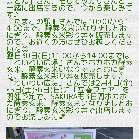
ばとん」さん、そしてツカサさんとも
一緒に出店するので、今から楽しみで
す♪
『たまごの駅』さんでは10:00から1
4:00まで、酵素玄米いなりずしとお
にぎり、酵素玄米彩り丼を販売します
ので、お近くの方はぜひお越しくださ
いね😉
翌日30日(日)11:00から14:00までは
『わいわい広場』さんでホカホカ酵素
玄米、酵素玄米いなりずしとおにぎ
り、酵素玄米彩り丼を販売します♪
『わいわい広場』さんでは2月4日(金)
•5日(土)•6日(日)に「立春フェア」を
開催予定で、SAKURAも3日間ホカホ
カ酵素玄米、酵素玄米いなりずしとお
にぎり、酵素玄米彩り丼で出店します
のでお楽しみに💕