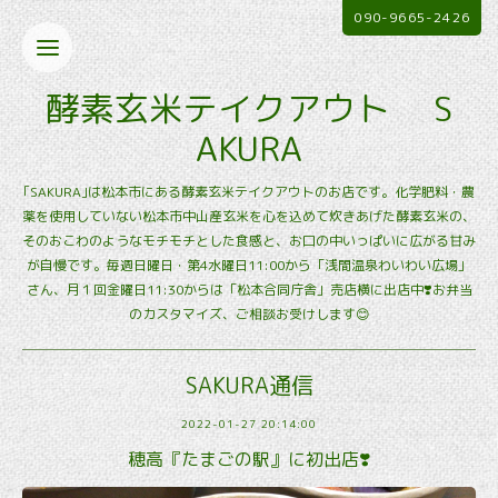
090-9665-2426
酵素玄米テイクアウト S
AKURA
｢SAKURA｣は松本市にある酵素玄米テイクアウトのお店です。化学肥料・農
薬を使用していない松本市中山産玄米を心を込めて炊きあげた酵素玄米の、
そのおこわのようなモチモチとした食感と、お口の中いっぱいに広がる甘み
が自慢です。毎週日曜日・第4水曜日11:00から「浅間温泉わいわい広場」
さん、月１回金曜日11:30からは「松本合同庁舎」売店横に出店中❣️お弁当
のカスタマイズ、ご相談お受けします😊
SAKURA通信
2022-01-27 20:14:00
穂高『たまごの駅』に初出店❣️