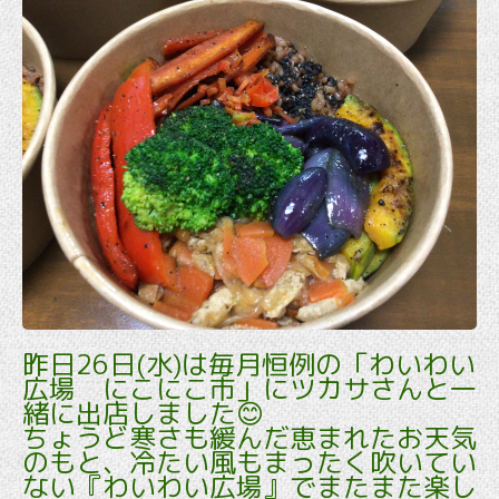
昨日26日(水)は毎月恒例の「わいわい
広場 にこにこ市」にツカサさんと一
緒に出店しました😊
ちょうど寒さも緩んだ恵まれたお天気
のもと、冷たい風もまったく吹いてい
ない『わいわい広場』でまたまた楽し