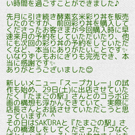
い時間を過ごすことができました♪
先月に引き続き酵素玄米彩り丼を販売
したのですが、前回彩り丼を購入して
くださったお客さまが今回購入時に早
速来月の予約をしていただいたり、他
にも次回の彩り丼の予約をしていただ
くなど、本当にありがたいことです✨
いなりずしもおにぎりも完売でき、本
当に感謝です✨
ありがとうございました😊
新しいメニュー「スープカレー」の試
作も始め、29日(土)に出店させていた
だく『たまごの駅』さんとのコラボ企
画の構想も浮かんできていて、実際に
店長さんとお話させていただこうと思
っています^_^
その日はSAKURAと『たまごの駅』さ
んの橋渡しをしてくださった「つなぐ