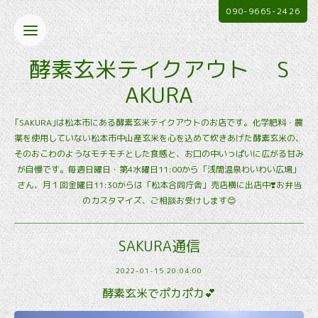
090-9665-2426
酵素玄米テイクアウト S
AKURA
｢SAKURA｣は松本市にある酵素玄米テイクアウトのお店です。化学肥料・農
薬を使用していない松本市中山産玄米を心を込めて炊きあげた酵素玄米の、
そのおこわのようなモチモチとした食感と、お口の中いっぱいに広がる甘み
が自慢です。毎週日曜日・第4水曜日11:00から「浅間温泉わいわい広場」
さん、月１回金曜日11:30からは「松本合同庁舎」売店横に出店中❣️お弁当
のカスタマイズ、ご相談お受けします😊
SAKURA通信
2022-01-15 20:04:00
酵素玄米でポカポカ💕