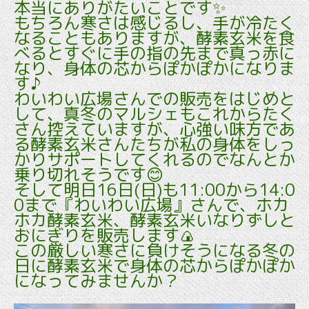
本当にありがたいことです✨
もちろん寒さは感じるし、手が冷たく
なることもありますが、酵素玄米を食
べるとすぐに手の指の先まで真っ赤に
なり、身体の芯からぽかぽかになりま
す♪
わいわい広場さんでの販売をはじめと
して、真冬のマルシェもこれからたく
さん控えていますが、心強い味方であ
る酵素玄米さんたちが私の身体をしっ
かりサポートしてくれるのでなんとか
乗り切れそうです😊
そして明日16日(日)も11:00から14:0
0まで『わいわい広場』さんで、ホカ
ホカ酵素玄米、酵素玄米いなりずしと
おにぎりを販売します🍙
この厳しい寒さに負けそうになる冬の
日に酵素玄米で身体の芯からぽかぽか
になってみませんか？