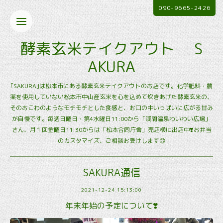
090-9665-2426
酵素玄米テイクアウト S
AKURA
｢SAKURA｣は松本市にある酵素玄米テイクアウトのお店です。化学肥料・農
薬を使用していない松本市中山産玄米を心を込めて炊きあげた酵素玄米の、
そのおこわのようなモチモチとした食感と、お口の中いっぱいに広がる甘み
が自慢です。毎週日曜日・第4水曜日11:00から「浅間温泉わいわい広場」
さん、月１回金曜日11:30からは「松本合同庁舎」売店横に出店中❣️お弁当
のカスタマイズ、ご相談お受けします😊
SAKURA通信
2021-12-24 15:13:00
年末年始の予定について❣️