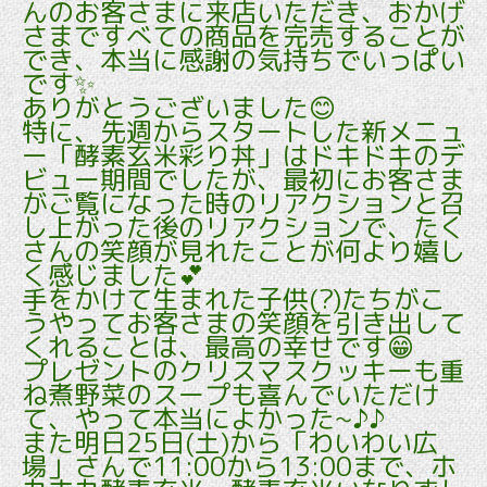
んのお客さまに来店いただき、おかげ
さまですべての商品を完売することが
でき、本当に感謝の気持ちでいっぱい
です✨
ありがとうございました😊
特に、先週からスタートした新メニュ
ー「酵素玄米彩り丼」はドキドキのデ
ビュー期間でしたが、最初にお客さま
がご覧になった時のリアクションと召
し上がった後のリアクションで、たく
さんの笑顔が見れたことが何より嬉し
く感じました💕
手をかけて生まれた子供(?)たちがこ
うやってお客さまの笑顔を引き出して
くれることは、最高の幸せです😁
プレゼントのクリスマスクッキーも重
ね煮野菜のスープも喜んでいただけ
て、やって本当によかった~♪♪
また明日25日(土)から「わいわい広
場」さんで11:00から13:00まで、ホ