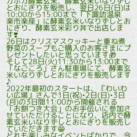
カホカ酵素玄米、酵素玄米いなりずし
とおにぎりを販売し、翌日26日(日)は
10:00から15:00まで「下諏訪温泉
楽市楽座」に酵素玄米いなりずしとお
にぎり、酵素玄米彩り丼で出店しま
す❣️
26日はクリスマスクッキーと重ね煮
野菜のスープもご購入のお客さまにプ
レゼントしたいと思っています🎁
そして28日(火)11:30から13:00まで
「なごころ」さん駐車場にて、酵素玄
米いなりずしとおにぎりを販売します
♪
2022年最初のスタートは、『わいわ
い広場』さんで1日(祝)•2日(日)•3日
(月)の3日間11:00から開催される
「お餅つき大会」のお手伝いに参加さ
せていただけることになり、店内で酵
素玄米いなりずしとおにぎりを販売し
ていただきます😁
どれも楽しみなイベントばかりで、今