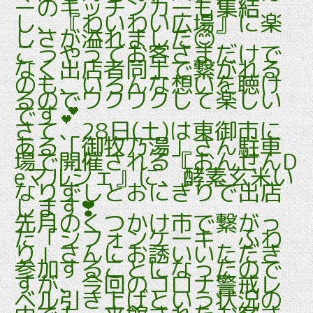
ーのキッチンカーも集結
し、『わいわい広場』に楽
しさが溢れました😊
こうやってお客さまだけで
なく出店者同士で繋がれる
のも、いろんな想いを聴け
るのでワクワクして楽しい
です💕
さて、28日(土)は東御市に
ある「御牧乃湯」さん駐車
場で開催される『おんせんD
eマルシェ』に、酵素玄米い
なりずしとおにぎりで出店
します❣️
先月のくつかけ市で繋がっ
た「シフォンケーキ ふわ
り」さんにお誘いいただき
参加することになったので
すが、今回のコロナ警戒レ
ベル引き上げという状況の