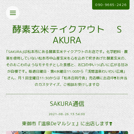
090-9665-2426
酵素玄米テイクアウト S
AKURA
｢SAKURA｣は松本市にある酵素玄米テイクアウトのお店です。化学肥料・農
薬を使用していない松本市中山産玄米を心を込めて炊きあげた酵素玄米の、
そのおこわのようなモチモチとした食感と、お口の中いっぱいに広がる甘み
が自慢です。毎週日曜日・第4水曜日11:00から「浅間温泉わいわい広場」
さん、月１回金曜日11:30からは「松本合同庁舎」売店横に出店中❣️お弁当
のカスタマイズ、ご相談お受けします😊
SAKURA通信
2021-08-26 13:54:00
東御市『温泉Deマルシェ』に出店します❣️