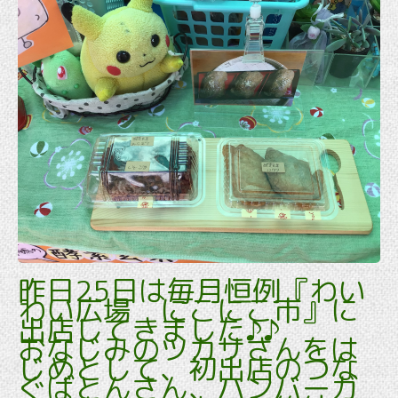
昨日25日は毎月恒例『わい
わい広場 にこにこ市』に
出店してきました♪♪
おなじみのツカサさんをは
じめとして、初出店のつな
ぐばとんさん、ハンバーガ