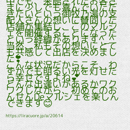
中でも、来館されたお客さ
まに少しでも喜んでいただ
きたいという御牧乃湯の支
配人さんの想いに賛同した
店舗が集結し、このマルシ
ェを開催することになった
という経緯があります^_^
当然、私もその想いにとて
も共感して出店を決めまし
た❣️
こんな状況だからこそ、わ
ずかでも明るい光を灯せた
ら幸せですよね💕
どんな出逢いがあるかワク
ワクしながら、初めてのお
んせんDeマルシェを楽しん
できます😊
https://liracuore.jp/a/20614