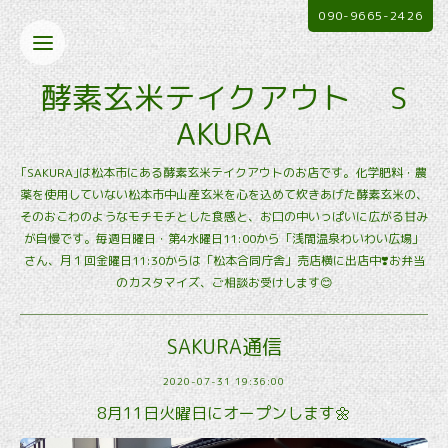
090-9665-2426
酵素玄米テイクアウト S
AKURA
｢SAKURA｣は松本市にある酵素玄米テイクアウトのお店です。化学肥料・農
薬を使用していない松本市中山産玄米を心を込めて炊きあげた酵素玄米の、
そのおこわのようなモチモチとした食感と、お口の中いっぱいに広がる甘み
が自慢です。毎週日曜日・第4水曜日11:00から「浅間温泉わいわい広場」
さん、月１回金曜日11:30からは「松本合同庁舎」売店横に出店中❣️お弁当
のカスタマイズ、ご相談お受けします😊
SAKURA通信
2020-07-31 19:36:00
8月11日火曜日にオープンします🌼