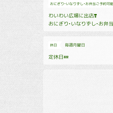
おにぎり•いなりずし•お弁当ご予約可
わいわい広場に出店❣️
おにぎり•いなりずし•お弁当
毎週月曜日
休日
定休日💤