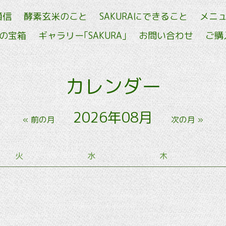
通信
酵素玄米のこと
SAKURAにできること
メニ
せの宝箱
ギャラリー｢SAKURA｣
お問い合わせ
ご購
カレンダー
2026年08月
« 前の月
次の月 »
火
水
木