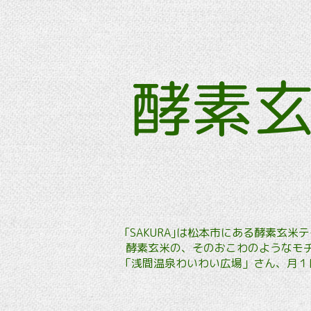
酵素
｢SAKURA｣は松本市にある酵素
酵素玄米の、そのおこわのようなモチ
「浅間温泉わいわい広場」さん、月１回