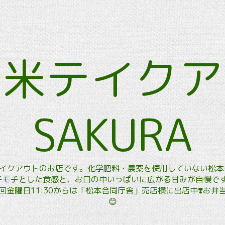
玄米テイク
SAKURA
玄米テイクアウトのお店です。化学肥料・農薬を使用していない松
モチとした食感と、お口の中いっぱいに広がる甘みが自慢です。
金曜日11:30からは「松本合同庁舎」売店横に出店中❣️お
😊