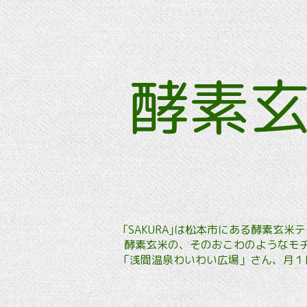
酵素
｢SAKURA｣は松本市にある酵素
酵素玄米の、そのおこわのようなモチ
「浅間温泉わいわい広場」さん、月１回