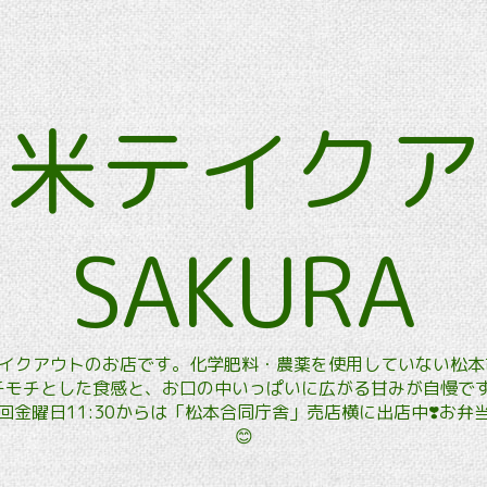
玄米テイク
SAKURA
玄米テイクアウトのお店です。化学肥料・農薬を使用していない松
モチとした食感と、お口の中いっぱいに広がる甘みが自慢です。
金曜日11:30からは「松本合同庁舎」売店横に出店中❣️お
😊