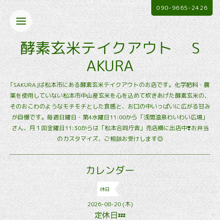
090-9665-2426
酵素玄米テイクアウト S
AKURA
｢SAKURA｣は松本市にある酵素玄米テイクアウトのお店です。化学肥料・農
薬を使用していない松本市中山産玄米を心を込めて炊きあげた酵素玄米の、
そのおこわのようなモチモチとした食感と、お口の中いっぱいに広がる甘み
が自慢です。毎週日曜日・第4水曜日11:00から「浅間温泉わいわい広場」
さん、月１回金曜日11:30からは「松本合同庁舎」売店横に出店中❣️お弁当
のカスタマイズ、ご相談お受けします😊
カレンダー
休日
2026-08-20 (木)
定休日💤