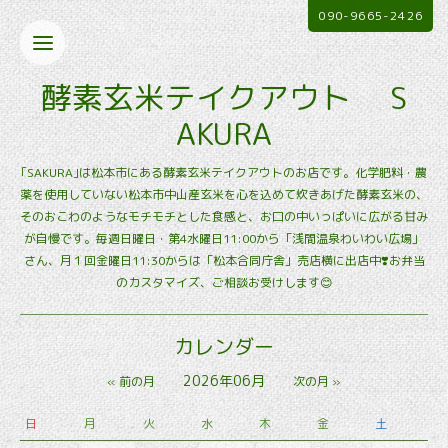
090-9665-2426
酵素玄米テイクアウト S
AKURA
｢SAKURA｣は松本市にある酵素玄米テイクアウトのお店です。化学肥料・農
薬を使用していない松本市中山産玄米を心を込めて炊きあげた酵素玄米の、
そのおこわのようなモチモチとした食感と、お口の中いっぱいに広がる甘み
が自慢です。毎週日曜日・第4水曜日11:00から「浅間温泉わいわい広場」
さん、月１回金曜日11:30からは「松本合同庁舎」売店横に出店中❣️お弁当
のカスタマイズ、ご相談お受けします😊
カレンダー
2026年06月
« 前の月
次の月 »
日
月
火
水
木
金
土