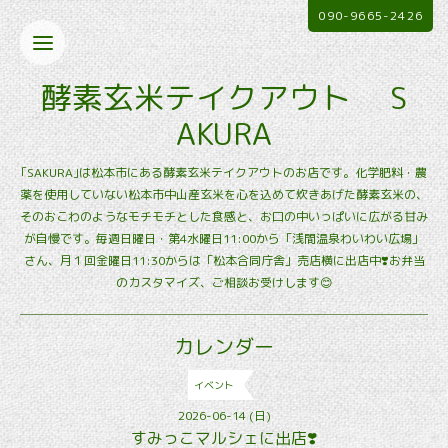
090-9665-2426
酵素玄米テイクアウト S
AKURA
｢SAKURA｣は松本市にある酵素玄米テイクアウトのお店です。化学肥料・農
薬を使用していない松本市中山産玄米を心を込めて炊きあげた酵素玄米の、
そのおこわのようなモチモチとした食感と、お口の中いっぱいに広がる甘み
が自慢です。毎週日曜日・第4水曜日11:00から「浅間温泉わいわい広場」
さん、月１回金曜日11:30からは「松本合同庁舎」売店横に出店中❣️お弁当
のカスタマイズ、ご相談お受けします😊
カレンダー
イベント
2026-06-14 (日)
すみっこマルシェに出店❣️