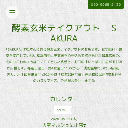
090-9665-2426
酵素玄米テイクアウト S
AKURA
｢SAKURA｣は松本市にある酵素玄米テイクアウトのお店です。化学肥料・農
薬を使用していない松本市中山産玄米を心を込めて炊きあげた酵素玄米の、
そのおこわのようなモチモチとした食感と、お口の中いっぱいに広がる甘み
が自慢です。毎週日曜日・第4水曜日11:00から「浅間温泉わいわい広場」
さん、月１回金曜日11:30からは「松本合同庁舎」売店横に出店中❣️お弁当
のカスタマイズ、ご相談お受けします😊
カレンダー
イベント
2026-06-25 (木)
大空マルシェに出店❣️