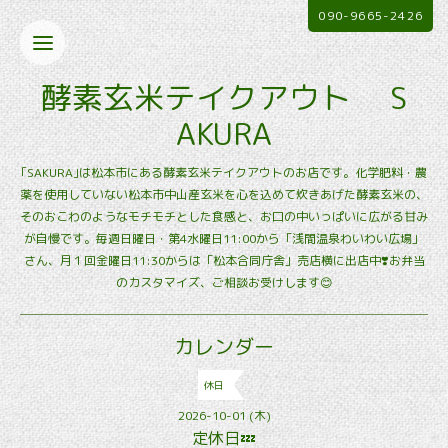
090-9665-2426
酵素玄米テイクアウト S
AKURA
｢SAKURA｣は松本市にある酵素玄米テイクアウトのお店です。化学肥料・農
薬を使用していない松本市中山産玄米を心を込めて炊きあげた酵素玄米の、
そのおこわのようなモチモチとした食感と、お口の中いっぱいに広がる甘み
が自慢です。毎週日曜日・第4水曜日11:00から「浅間温泉わいわい広場」
さん、月１回金曜日11:30からは「松本合同庁舎」売店横に出店中❣️お弁当
のカスタマイズ、ご相談お受けします😊
カレンダー
休日
2026-10-01 (木)
定休日💤