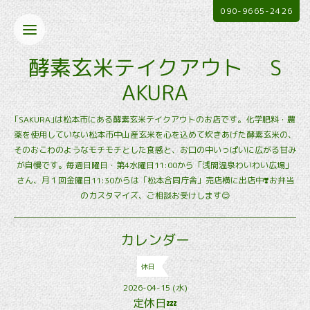
090-9665-2426
酵素玄米テイクアウト S
AKURA
｢SAKURA｣は松本市にある酵素玄米テイクアウトのお店です。化学肥料・農
薬を使用していない松本市中山産玄米を心を込めて炊きあげた酵素玄米の、
そのおこわのようなモチモチとした食感と、お口の中いっぱいに広がる甘み
が自慢です。毎週日曜日・第4水曜日11:00から「浅間温泉わいわい広場」
さん、月１回金曜日11:30からは「松本合同庁舎」売店横に出店中❣️お弁当
のカスタマイズ、ご相談お受けします😊
カレンダー
休日
2026-04-15 (水)
定休日💤