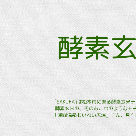
酵素
｢SAKURA｣は松本市にある酵素
酵素玄米の、そのおこわのようなモチ
「浅間温泉わいわい広場」さん、月１回