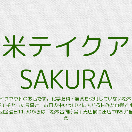
玄米テイク
SAKURA
玄米テイクアウトのお店です。化学肥料・農薬を使用していない松
モチとした食感と、お口の中いっぱいに広がる甘みが自慢です。
金曜日11:30からは「松本合同庁舎」売店横に出店中❣️お
😊