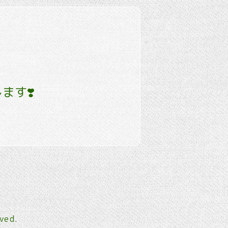
ます❣️
rved.