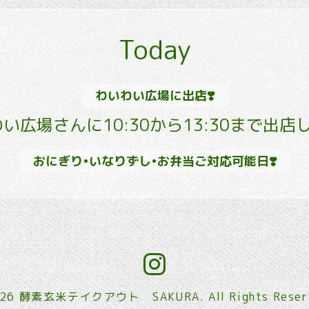
Today
わいわい広場に出店❣️
い広場さんに10:30から13:30まで出店し
おにぎり•いなりずし•お弁当ご対応可能日❣️
026
酵素玄米テイクアウト SAKURA
. All Rights Rese