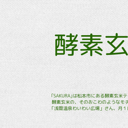
酵素
｢SAKURA｣は松本市にある酵素
酵素玄米の、そのおこわのようなモチ
「浅間温泉わいわい広場」さん、月１回