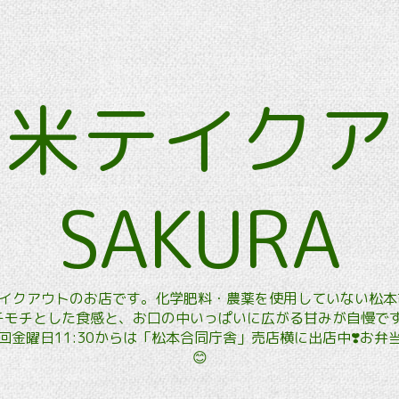
玄米テイク
SAKURA
玄米テイクアウトのお店です。化学肥料・農薬を使用していない松
モチとした食感と、お口の中いっぱいに広がる甘みが自慢です。
金曜日11:30からは「松本合同庁舎」売店横に出店中❣️お
😊