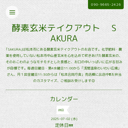
090-9665-2426
酵素玄米テイクアウト S
AKURA
｢SAKURA｣は松本市にある酵素玄米テイクアウトのお店です。化学肥料・農
薬を使用していない松本市中山産玄米を心を込めて炊きあげた酵素玄米の、
そのおこわのようなモチモチとした食感と、お口の中いっぱいに広がる甘み
が自慢です。毎週日曜日・第4水曜日11:00から「浅間温泉わいわい広場」
さん、月１回金曜日11:30からは「松本合同庁舎」売店横に出店中❣️お弁当
のカスタマイズ、ご相談お受けします😊
カレンダー
休日
2025-07-02 (水)
定休日💤