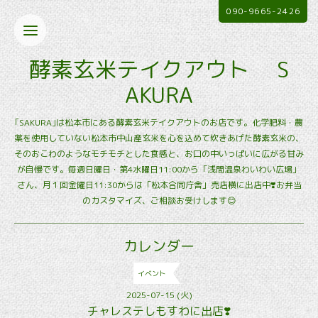
090-9665-2426
酵素玄米テイクアウト S
AKURA
｢SAKURA｣は松本市にある酵素玄米テイクアウトのお店です。化学肥料・農
薬を使用していない松本市中山産玄米を心を込めて炊きあげた酵素玄米の、
そのおこわのようなモチモチとした食感と、お口の中いっぱいに広がる甘み
が自慢です。毎週日曜日・第4水曜日11:00から「浅間温泉わいわい広場」
さん、月１回金曜日11:30からは「松本合同庁舎」売店横に出店中❣️お弁当
のカスタマイズ、ご相談お受けします😊
カレンダー
イベント
2025-07-15 (火)
チャレステしもすわに出店❣️