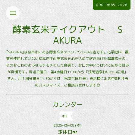
090-9665-2426
酵素玄米テイクアウト S
AKURA
｢SAKURA｣は松本市にある酵素玄米テイクアウトのお店です。化学肥料・農
薬を使用していない松本市中山産玄米を心を込めて炊きあげた酵素玄米の、
そのおこわのようなモチモチとした食感と、お口の中いっぱいに広がる甘み
が自慢です。毎週日曜日・第4水曜日11:00から「浅間温泉わいわい広場」
さん、月１回金曜日11:30からは「松本合同庁舎」売店横に出店中❣️お弁当
のカスタマイズ、ご相談お受けします😊
カレンダー
休日
2025-05-08 (木)
定休日💤