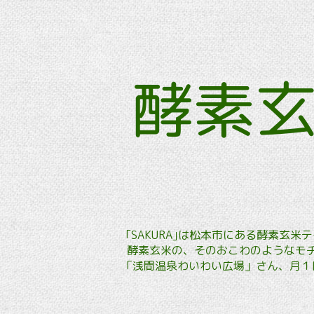
酵素
｢SAKURA｣は松本市にある酵素
酵素玄米の、そのおこわのようなモチ
「浅間温泉わいわい広場」さん、月１回