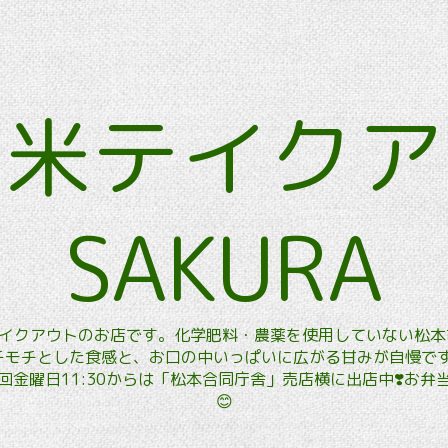
玄米テイク
SAKURA
玄米テイクアウトのお店です。化学肥料・農薬を使用していない松
モチとした食感と、お口の中いっぱいに広がる甘みが自慢です。
金曜日11:30からは「松本合同庁舎」売店横に出店中❣️お
😊