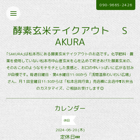
090-9665-2426
酵素玄米テイクアウト S
AKURA
｢SAKURA｣は松本市にある酵素玄米テイクアウトのお店です。化学肥料・農
薬を使用していない松本市中山産玄米を心を込めて炊きあげた酵素玄米の、
そのおこわのようなモチモチとした食感と、お口の中いっぱいに広がる甘み
が自慢です。毎週日曜日・第4水曜日11:00から「浅間温泉わいわい広場」
さん、月１回金曜日11:30からは「松本合同庁舎」売店横に出店中❣️お弁当
のカスタマイズ、ご相談お受けします😊
カレンダー
休日
2024-06-20 (木)
定休日💤