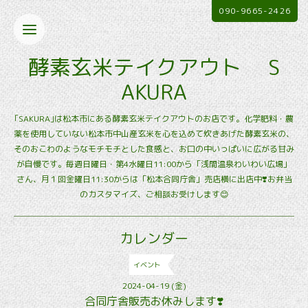
090-9665-2426
酵素玄米テイクアウト S
AKURA
｢SAKURA｣は松本市にある酵素玄米テイクアウトのお店です。化学肥料・農
薬を使用していない松本市中山産玄米を心を込めて炊きあげた酵素玄米の、
そのおこわのようなモチモチとした食感と、お口の中いっぱいに広がる甘み
が自慢です。毎週日曜日・第4水曜日11:00から「浅間温泉わいわい広場」
さん、月１回金曜日11:30からは「松本合同庁舎」売店横に出店中❣️お弁当
のカスタマイズ、ご相談お受けします😊
カレンダー
イベント
2024-04-19 (金)
合同庁舎販売お休みします❣️