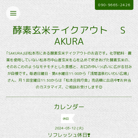
090-9665-2426
酵素玄米テイクアウト S
AKURA
｢SAKURA｣は松本市にある酵素玄米テイクアウトのお店です。化学肥料・農
薬を使用していない松本市中山産玄米を心を込めて炊きあげた酵素玄米の、
そのおこわのようなモチモチとした食感と、お口の中いっぱいに広がる甘み
が自慢です。毎週日曜日・第4水曜日11:00から「浅間温泉わいわい広場」
さん、月１回金曜日11:30からは「松本合同庁舎」売店横に出店中❣️お弁当
のカスタマイズ、ご相談お受けします😊
カレンダー
休日
2024-03-12 (火)
リフレッシュ休日❣️