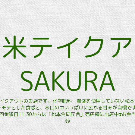
玄米テイク
SAKURA
玄米テイクアウトのお店です。化学肥料・農薬を使用していない松
モチとした食感と、お口の中いっぱいに広がる甘みが自慢です。
金曜日11:30からは「松本合同庁舎」売店横に出店中❣️お
😊