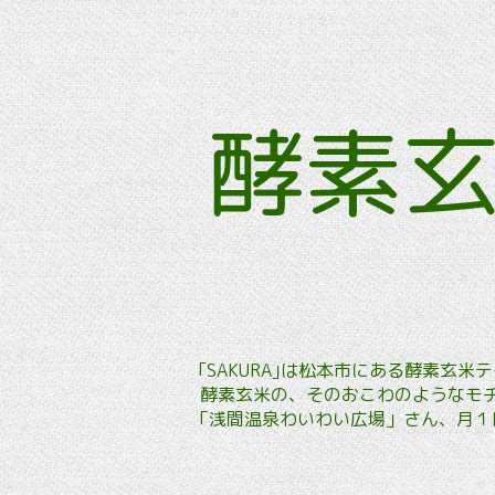
酵素
｢SAKURA｣は松本市にある酵素
酵素玄米の、そのおこわのようなモチ
「浅間温泉わいわい広場」さん、月１回