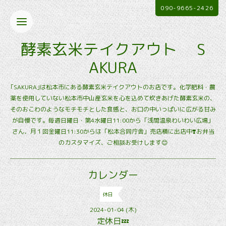
090-9665-2426
酵素玄米テイクアウト S
AKURA
｢SAKURA｣は松本市にある酵素玄米テイクアウトのお店です。化学肥料・農
薬を使用していない松本市中山産玄米を心を込めて炊きあげた酵素玄米の、
そのおこわのようなモチモチとした食感と、お口の中いっぱいに広がる甘み
が自慢です。毎週日曜日・第4水曜日11:00から「浅間温泉わいわい広場」
さん、月１回金曜日11:30からは「松本合同庁舎」売店横に出店中❣️お弁当
のカスタマイズ、ご相談お受けします😊
カレンダー
休日
2024-01-04 (木)
定休日💤