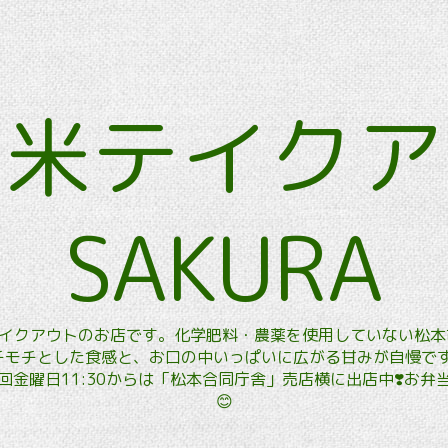
玄米テイク
SAKURA
玄米テイクアウトのお店です。化学肥料・農薬を使用していない松
モチとした食感と、お口の中いっぱいに広がる甘みが自慢です。
金曜日11:30からは「松本合同庁舎」売店横に出店中❣️お
😊