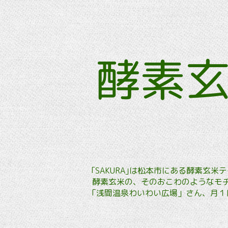
酵素
｢SAKURA｣は松本市にある酵素
酵素玄米の、そのおこわのようなモチ
「浅間温泉わいわい広場」さん、月１回