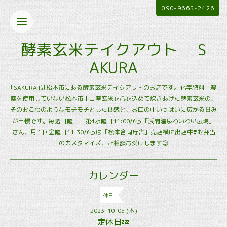
090-9665-2426
酵素玄米テイクアウト S
AKURA
｢SAKURA｣は松本市にある酵素玄米テイクアウトのお店です。化学肥料・農
薬を使用していない松本市中山産玄米を心を込めて炊きあげた酵素玄米の、
そのおこわのようなモチモチとした食感と、お口の中いっぱいに広がる甘み
が自慢です。毎週日曜日・第4水曜日11:00から「浅間温泉わいわい広場」
さん、月１回金曜日11:30からは「松本合同庁舎」売店横に出店中❣️お弁当
のカスタマイズ、ご相談お受けします😊
カレンダー
休日
2023-10-05 (木)
定休日💤