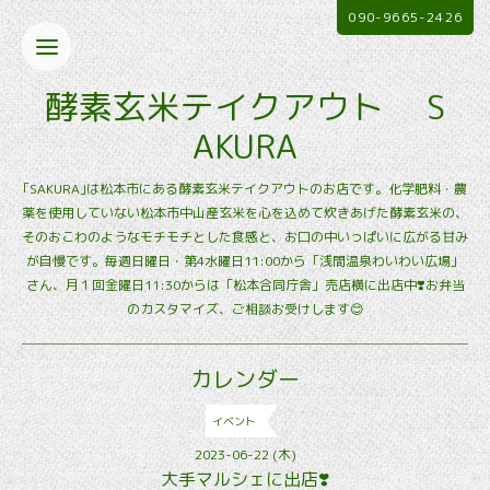
090-9665-2426
酵素玄米テイクアウト S
AKURA
｢SAKURA｣は松本市にある酵素玄米テイクアウトのお店です。化学肥料・農
薬を使用していない松本市中山産玄米を心を込めて炊きあげた酵素玄米の、
そのおこわのようなモチモチとした食感と、お口の中いっぱいに広がる甘み
が自慢です。毎週日曜日・第4水曜日11:00から「浅間温泉わいわい広場」
さん、月１回金曜日11:30からは「松本合同庁舎」売店横に出店中❣️お弁当
のカスタマイズ、ご相談お受けします😊
カレンダー
イベント
2023-06-22 (木)
大手マルシェに出店❣️