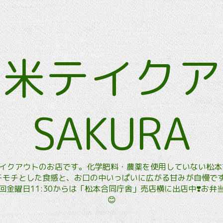
玄米テイク
SAKURA
玄米テイクアウトのお店です。化学肥料・農薬を使用していない松
モチとした食感と、お口の中いっぱいに広がる甘みが自慢です。
金曜日11:30からは「松本合同庁舎」売店横に出店中❣️お
😊