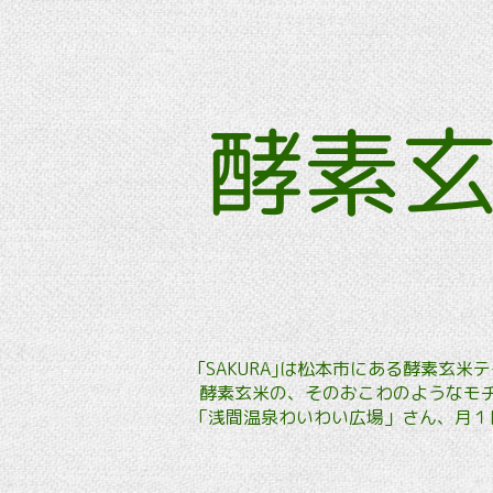
酵素
｢SAKURA｣は松本市にある酵素
酵素玄米の、そのおこわのようなモチ
「浅間温泉わいわい広場」さん、月１回