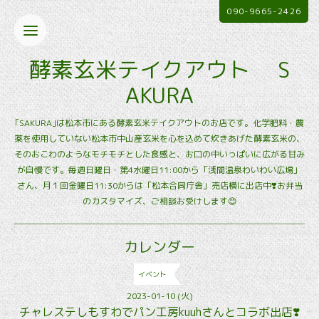
090-9665-2426
酵素玄米テイクアウト S
AKURA
｢SAKURA｣は松本市にある酵素玄米テイクアウトのお店です。化学肥料・農
薬を使用していない松本市中山産玄米を心を込めて炊きあげた酵素玄米の、
そのおこわのようなモチモチとした食感と、お口の中いっぱいに広がる甘み
が自慢です。毎週日曜日・第4水曜日11:00から「浅間温泉わいわい広場」
さん、月１回金曜日11:30からは「松本合同庁舎」売店横に出店中❣️お弁当
のカスタマイズ、ご相談お受けします😊
カレンダー
イベント
2023-01-10 (火)
チャレステしもすわでパン工房kuuhさんとコラボ出店❣️